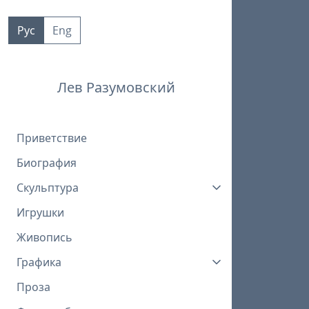
Пропустить
к
Рус
Eng
контенту
Лев Разумовский
Приветствие
Биография
Скульптура
Игрушки
Живопись
Графика
Проза