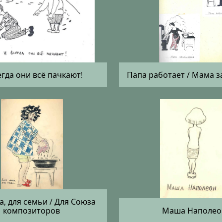
егда они всё пачкают!
Папа работает / Мама 
а, для семьи / Для Союза
композиторов
Маша Наполео