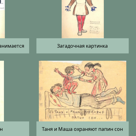
занимается
Загадочная картинка
н
Таня и Маша охраняют папин сон