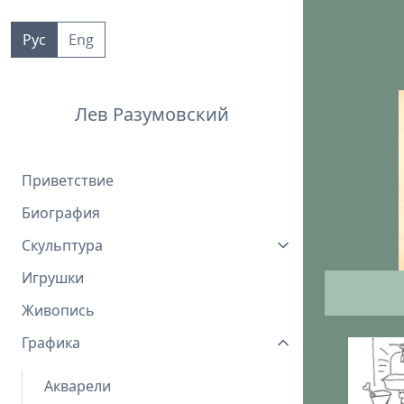
Пропустить
к
Рус
Eng
контенту
Лев Разумовский
Приветствие
Биография
Скульптура
Игрушки
Живопись
Графика
Акварели