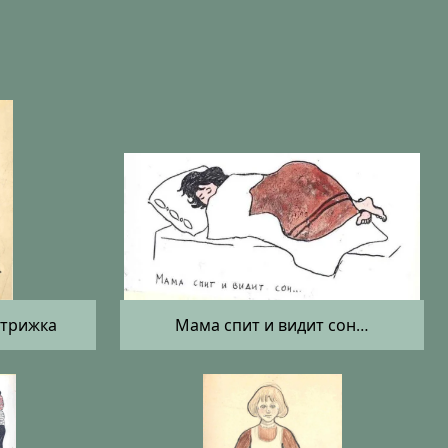
стрижка
Мама спит и видит сон…