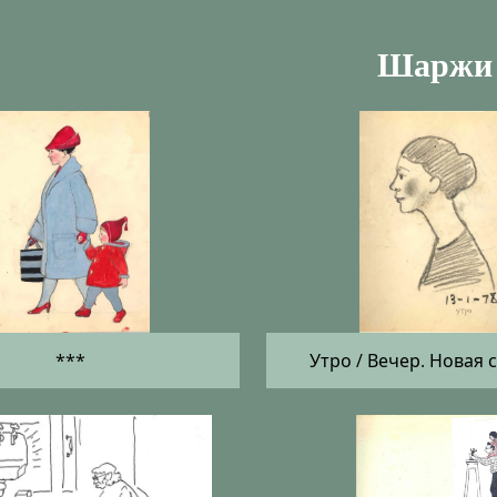
Шаржи
***
Утро / Вечер. Новая 