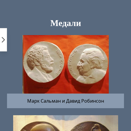
Пропустить
к
контенту
Медали
Марк Сальман и Давид Робинсон