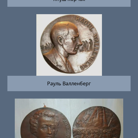
Рауль Валленберг