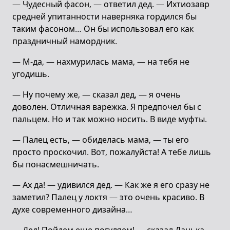
— Чудесный фасон, — ответил дед. — Ихтиозавр
средней упитанности наверняка гордился бы
таким фасоном… Он бы использовал его как
праздничный намордник.
— М-да, — нахмурилась мама, — на тебя не
угодишь.
— Ну почему же, — сказал дед, — я очень
доволен. Отличная варежка. Я предпочел бы с
пальцем. Но и так можно носить. В виде муфты.
— Палец есть, — обиделась мама, — ты его
просто проскочил. Вот, пожалуйста! А тебе лишь
бы понасмешничать.
— Ах да! — удивился дед. — Как же я его сразу не
заметил? Палец у локтя — это очень красиво. В
духе современного дизайна…