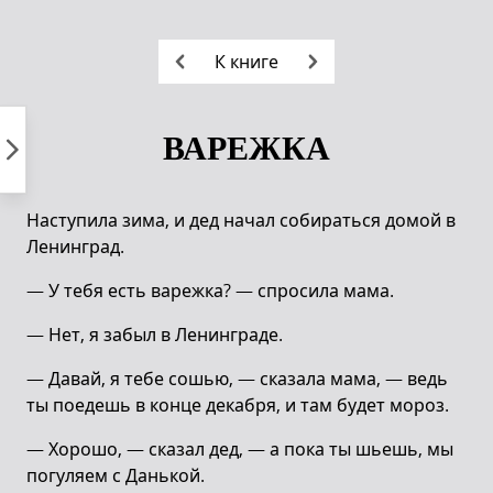
Пропустить
к
К книге
контенту
ВАРЕЖКА
Наступила зима, и дед начал собираться домой в
Ленинград.
— У тебя есть варежка? — спросила мама.
— Нет, я забыл в Ленинграде.
— Давай, я тебе сошью, — сказала мама, — ведь
ты поедешь в конце декабря, и там будет мороз.
— Хорошо, — сказал дед, — а пока ты шьешь, мы
погуляем с Данькой.