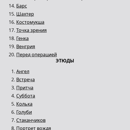
Барс
Шахтер
Костомукша
Точка зрения
Генка
Венгрия
Перед операцией
ЭТЮДЫ
Ангел
Встреча
Притча
Суббота
Колька
Голуби
Стаканчиков
Портрет вождя