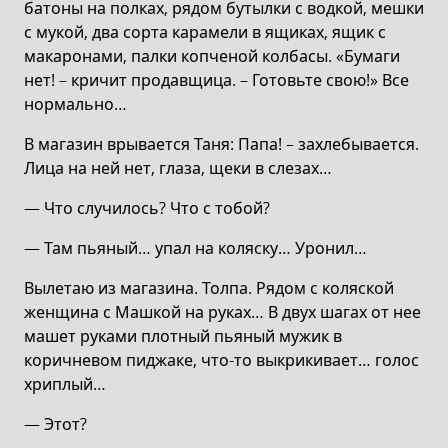
батоны на полках, рядом бутылки с водкой, мешки
с мукой, два сорта карамели в ящиках, ящик с
макаронами, палки копченой колбасы. «Бумаги
нет! – кричит продавщица. – Готовьте свою!» Все
нормально…
В магазин врывается Таня: Папа! – захлебывается.
Лица на ней нет, глаза, щеки в слезах…
— Что случилось? Что с тобой?
— Там пьяный… упал на коляску… Уронил…
Вылетаю из магазина. Толпа. Рядом с коляской
женщина с Машкой на руках… В двух шагах от нее
машет руками плотный пьяный мужик в
коричневом пиджаке, что-то выкрикивает… голос
хриплый…
— Этот?