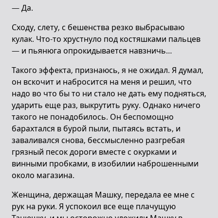
— Да.
Сходу, слету, с бешенства резко выбрасываю
кулак. Что-то хрустнуло под костяшками пальцев
— и пьянюга опрокидывается навзничь…
Такого эффекта, признаюсь, я не ожидал. Я думал,
он вскочит и набросится на меня и решил, что
надо во что бы то ни стало не дать ему подняться,
ударить еще раз, выкрутить руку. Однако ничего
такого не понадобилось. Он беспомощно
барахтался в бурой пыли, пытаясь встать, и
заваливался снова, бессмысленно разгребая
грязный песок дороги вместе с окурками и
винными пробками, в изобилии наброшенными
около магазина.
Женщина, держащая Машку, передала ее мне с
рук на руки. Я успокоил все еще плачущую