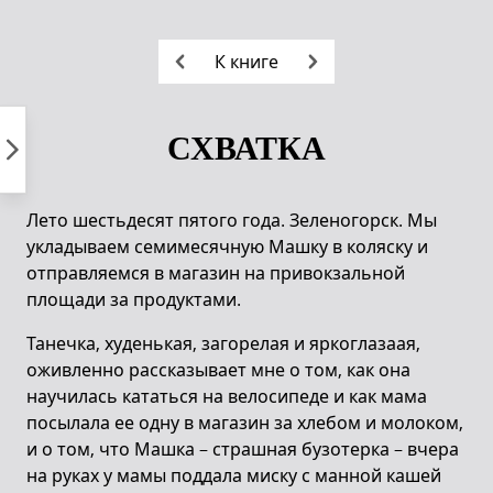
Пропустить
к
К книге
контенту
СХВАТКА
Лето шестьдесят пятого года. Зеленогорск. Мы
укладываем семимесячную Машку в коляску и
отправляемся в магазин на привокзальной
площади за продуктами.
Танечка, худенькая, загорелая и яркоглазаая,
оживленно рассказывает мне о том, как она
научилась кататься на велосипеде и как мама
посылала ее одну в магазин за хлебом и молоком,
и о том, что Машка – страшная бузотерка – вчера
на руках у мамы поддала миску с манной кашей