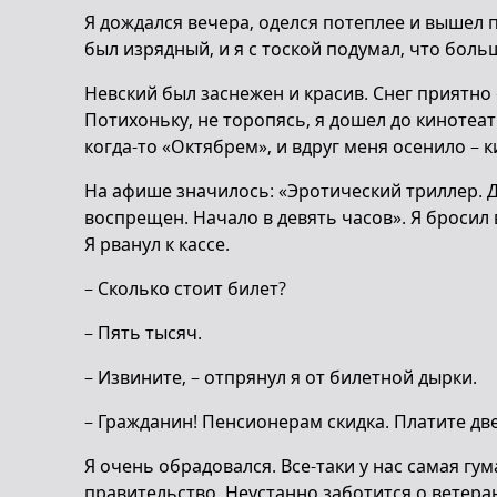
Я дождался вечера, оделся потеплее и вышел 
был изрядный, и я с тоской подумал, что боль
Невский был заснежен и красив. Снег приятно
Потихоньку, не торопясь, я дошел до кинотеа
когда-то «Октябрем», и вдруг меня осенило – ки
На афише значилось: «Эротический триллер. 
воспрещен. Начало в девять часов». Я бросил в
Я рванул к кассе.
– Сколько стоит билет?
– Пять тысяч.
– Извините, – отпрянул я от билетной дырки.
– Гражданин! Пенсионерам скидка. Платите дв
Я очень обрадовался. Все-таки у нас самая гу
правительство. Неустанно заботится о ветера