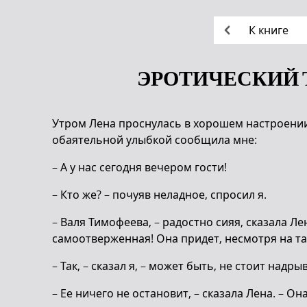
К книге
ЭРОТИЧЕСКИЙ 
Утром Лена проснулась в хорошем настроении,
обаятельной улыбкой сообщила мне:
– А у нас сегодня вечером гости!
– Кто же? – почуяв неладное, спросил я.
– Валя Тимофеева, – радостно сияя, сказала Лен
самоотверженная! Она придет, несмотря на та
– Так, – сказал я, – может быть, не стоит надр
– Ее ничего не остановит, – сказала Лена. – Он