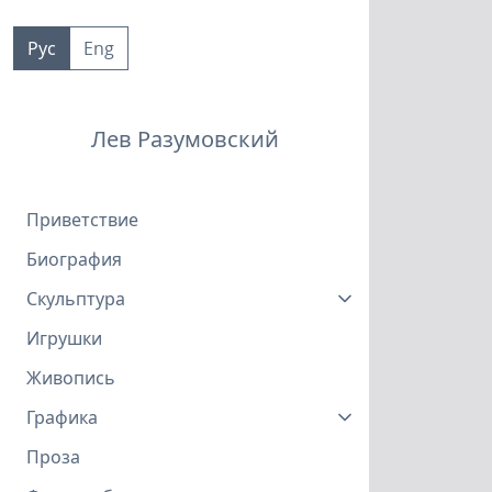
Пропустить
к
Рус
Eng
контенту
Лев Разумовский
Приветствие
Биография
Скульптура
Игрушки
Живопись
Графика
Проза