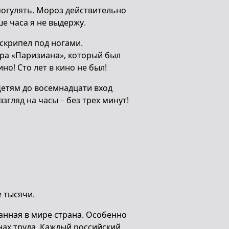
погулять. Мороз действительно
ше часа я не выдержу.
 скрипел под ногами.
тра «Паризиана», который был
но! Сто лет в кино не был!
Детям до восемнадцати вход
згляд на часы – без трех минут!
е тысячи.
манная в мире страна. Особенно
нах труда. Каждый российский