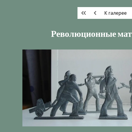
К галерее
Революционные мат