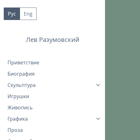
Пропустить
к
Рус
Eng
контенту
Лев Разумовский
Приветствие
Биография
Скульптура
Игрушки
Живопись
Графика
Проза