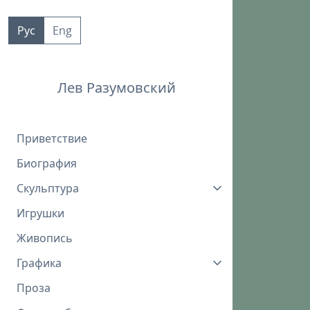
Пропустить
к
Рус
Eng
контенту
Лев Разумовский
Приветствие
Биография
Скульптура
Игрушки
Живопись
Графика
Проза