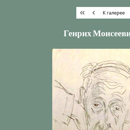
К галерее
Генрих Моисееви