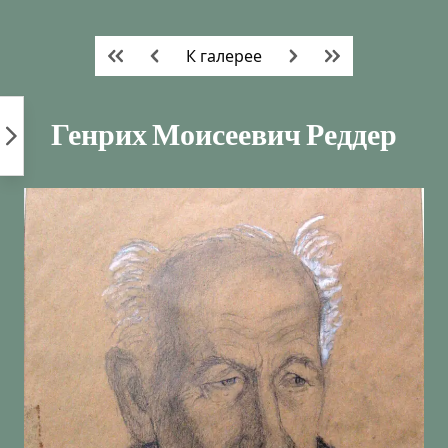
Пропустить
к
К галерее
контенту
Генрих Моисеевич Реддер