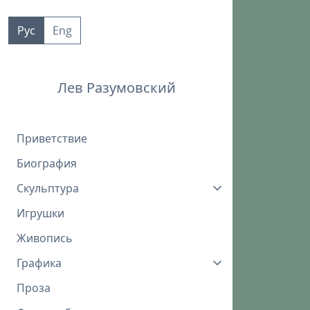
Пропустить
к
Рус
Eng
контенту
Лев Разумовский
Приветствие
Биография
Скульптура
Игрушки
Живопись
Графика
Проза