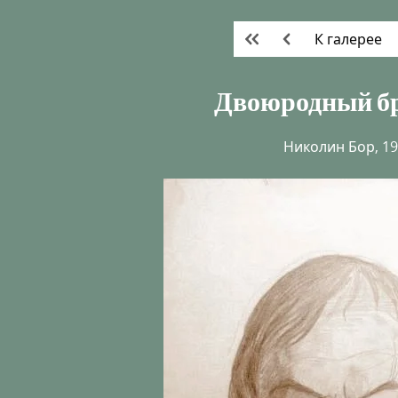
К галерее
Двоюродный бр
Николин Бор, 1