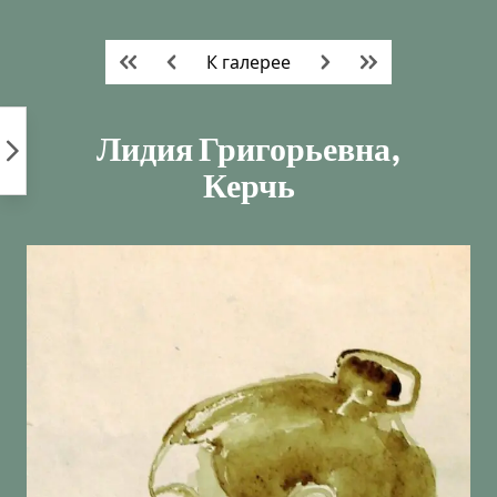
Пропустить
к
К галерее
контенту
Лидия Григорьевна,
Керчь