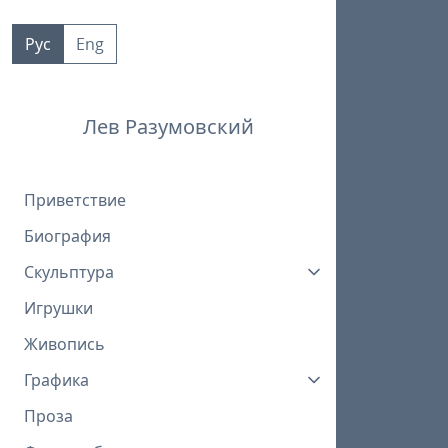
Пропустить
к
Рус
Eng
контенту
Лев Разумовский
Приветствие
Биография
Скульптура
Игрушки
Живопись
Графика
Проза