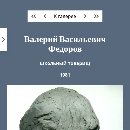
Пропустить
к
К галерее
контенту
Валерий Васильевич
Федоров
школьный товарищ
1981