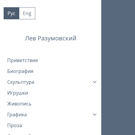
Пропустить
к
Рус
Eng
контенту
Лев Разумовский
Приветствие
Биография
Скульптура
Игрушки
Живопись
Графика
Проза