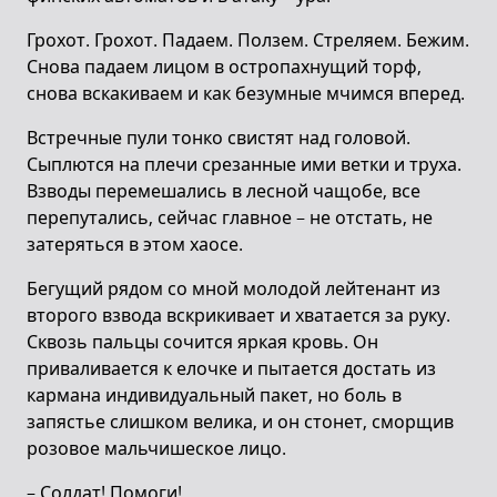
Грохот. Грохот. Падаем. Ползем. Стреляем. Бежим.
Снова падаем лицом в остропахнущий торф,
снова вскакиваем и как безумные мчимся вперед.
Встречные пули тонко свистят над головой.
Сыплются на плечи срезанные ими ветки и труха.
Взводы перемешались в лесной чащобе, все
перепутались, сейчас главное – не отстать, не
затеряться в этом хаосе.
Бегущий рядом со мной молодой лейтенант из
второго взвода вскрикивает и хватается за руку.
Сквозь пальцы сочится яркая кровь. Он
приваливается к елочке и пытается достать из
кармана индивидуальный пакет, но боль в
запястье слишком велика, и он стонет, сморщив
розовое мальчишеское лицо.
– Солдат! Помоги!