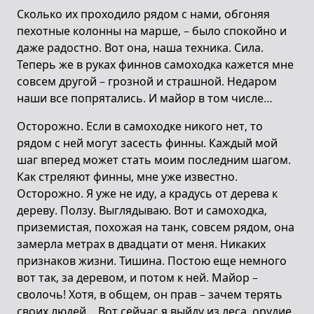
Сколько их проходило рядом с нами, обгоняя
пехотные колонны на марше, – было спокойно и
даже радостно. Вот она, наша техника. Сила.
Теперь же в руках финнов самоходка кажется мне
совсем другой – грозной и страшной. Недаром
наши все попрятались. И майор в том числе…
Осторожно. Если в самоходке никого нет, то
рядом с ней могут засесть финны. Каждый мой
шаг вперед может стать моим последним шагом.
Как стреляют финны, мне уже известно.
Осторожно. Я уже не иду, а крадусь от дерева к
дереву. Ползу. Выглядываю. Вот и самоходка,
приземистая, похожая на танк, совсем рядом, она
замерла метрах в двадцати от меня. Никаких
признаков жизни. Тишина. Постою еще немного
вот так, за деревом, и потом к ней. Майор –
сволочь! Хотя, в общем, он прав – зачем терять
своих людей… Вот сейчас я выйду из леса, орудие