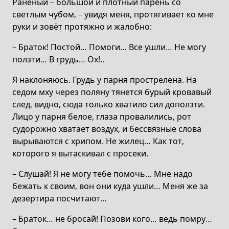
Раненый – большой и плотный парень со
светлым чубом, – увидя меня, протягивает ко мне
руки и зовёт протяжно и жалобно:
– Браток! Постой… Помоги… Все ушли… Не могу
ползти… В грудь… Ох!..
Я наклоняюсь. Грудь у парня прострелена. На
седом мху через поляну тянется бурый кровавый
след, видно, сюда только хватило сил доползти.
Лицо у парня белое, глаза провалились, рот
судорожно хватает воздух, и бессвязные слова
вырываются с хрипом. Не жилец… Как тот,
которого я вытаскивал с просеки.
– Слушай! Я не могу тебе помочь… Мне надо
бежать к своим, вон они куда ушли… Меня же за
дезертира посчитают…
– Браток… не бросай! Позови кого… ведь помру…