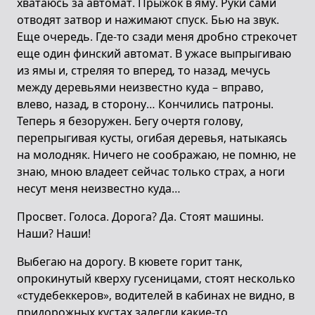
хватаюсь за автомат. Прыжок в яму. Руки сами
отводят затвор и нажимают спуск. Бью на звук.
Еще очередь. Где-то сзади меня дробно стрекочет
еще один финский автомат. В ужасе выпрыгиваю
из ямы и, стреляя то вперед, то назад, мечусь
между деревьями неизвестно куда – вправо,
влево, назад, в сторону… Кончились патроны.
Теперь я безоружен. Бегу очертя голову,
перепрыгивая кусты, огибая деревья, натыкаясь
на молодняк. Ничего не соображаю, не помню, не
знаю, мною владеет сейчас только страх, а ноги
несут меня неизвестно куда…
Просвет. Голоса. Дорога? Да. Стоят машины.
Наши? Наши!
Выбегаю на дорогу. В кювете горит танк,
опрокинутый кверху гусеницами, стоят несколько
«студебеккеров», водителей в кабинах не видно, в
придорожных кустах залегли какие-то