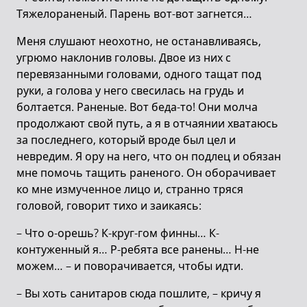
Тяжелораненый. Парень вот-вот загнется…
Меня слушают неохотно, не останавливаясь,
угрюмо наклонив головы. Двое из них с
перевязанными головами, одного тащат под
руки, а голова у него свесилась на грудь и
болтается. Раненые. Вот беда-то! Они молча
продолжают свой путь, а я в отчаянии хватаюсь
за последнего, который вроде был цел и
невредим. Я ору на него, что он подлец и обязан
мне помочь тащить раненого. Он оборачивает
ко мне измученное лицо и, странно тряся
головой, говорит тихо и заикаясь:
– Что о-орешь? К-круг-гом финны… К-
контуженный я… Р-ребята все ранены… Н-не
можем… – и поворачивается, чтобы идти.
– Вы хоть санитаров сюда пошлите, – кричу я