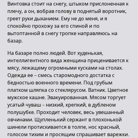
Винтовка стоит на снегу, штыком прислоненная к
плечу, а он, вобрав голову в поднятый воротник,
греет руки дыханием. Ему не до меня, и я
спокойно прохожу за его спиной и по
вытоптанной в снегу тропке направляюсь на
базар.
На базаре полно людей. Вот худенькая,
интеллигентного вида женщина приценивается к
мясу, лежащему огромными кусками на столах.
Одежда ее – смесь старомодного достатка с
бедностью военного времени. Под грубым
платком шляпка со стеклярусом. Ватник. Цветное
мужское кашне. Эвакуированная. Мясом торгует
усатый чуваш – низкий, крепкий, в дубленом
полушубке. Проходит человек, весь увешанный
овчинами. Щупленький сержант в плохонькой
шинели протискивается в толпе, нос красный,
голосом тихим и просящим спрашивает варежки.