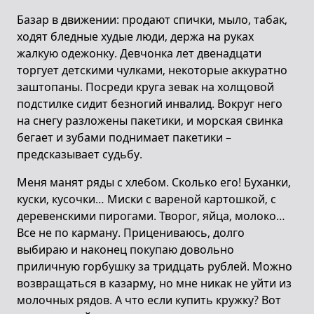
Базар в движении: продают спички, мыло, табак,
ходят бледные худые люди, держа на руках
жалкую одежонку. Девчонка лет двенадцати
торгует детскими чулками, некоторые аккуратно
заштопаны. Посреди круга зевак на холщовой
подстилке сидит безногий инвалид. Вокруг него
на снегу разложены пакетики, и морская свинка
бегает и зубами поднимает пакетики –
предсказывает судьбу.
Меня манят ряды с хлебом. Сколько его! Буханки,
куски, кусочки… Миски с вареной картошкой, с
деревенскими пирогами. Творог, яйца, молоко…
Все не по карману. Прицениваюсь, долго
выбираю и наконец покупаю довольно
приличную горбушку за тридцать рублей. Можно
возвращаться в казарму, но мне никак не уйти из
молочных рядов. А что если купить кружку? Вот