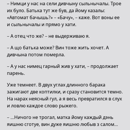
– Нимци у нас на сели дивчыну сыльнычалы. Трое
их було. Батька тут же був, да йому казалы:
«Автомат бачышь?» – «Бачу», – каже. Вот воны ее
и сыльнычалы и прямо у хати.
– А отец что же? – не выдерживаю я.
– А що батька може? Вин тоже жить хочет. А
дивчына потом померла.
– А у нас нимец гарный жив у хати, – продолжает
парень.
Уже темнеет. В двух углах длинного барака
зажигают две коптилки, и сразу становится темно.
На нарах неясный гул, а я весь превратился в слух
и ловлю каждое слово рыжего.
– …Ничого не трогал, матка йому каждый дэнь
яишню сготуе, вин дуже яишню любыв з салом…