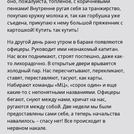
оно, пожалуйста, топленое, с коричневыми
пенками! Внутренне ругая себя за транжирство,
покупаю кружку молока и, так как горбушка уже
съедена, прикупаю к нему большой пряженник с
картошкой! Кутить так кутить!
Нa другой день рано утром в бараке появляются
офицеры. Руководит ими незнакомый капитан.
Нас всех поднимают, строят поспешно, даже как-
то лихорадочно. В открытые двери врывается
холодный пар. Нас пересчитывают, перекликают,
ставят, переставляют, тасуют, как карты.
Набирают команды «МЦ», «сорок один» и еще
какие-то с непонятными названиями. Офицеры
бегают, снуют между нами, кричат на нас,
ругаются между собой. Две недели мы были
предоставлены сами себе, а теперь начальства
навалилось – спасу нет! Все происходит в
нервном накале.