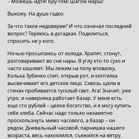
– Можешь идти! Кру-гом! Шагом марш!
Выхожу. На душе гадко.
За что такое недоверие? И что означал последний
вопрос? Теряюсь в догадках. Поделиться,
спросить не у кого.
Ночью просыпаюсь от холода. Храпят, стонут,
разговаривают во сне нары. В углу кто-то сухо и
часто кашляет. Мы лежим на полу вповалку,
Колька Зубенко спит, открыв рот, и коптилка
высвечивает его детское лицо. Сквозь щели в
стенах пробивается тусклый свет. Ага! Значит, уже
утро, и наверняка работает базар. У меня есть
еще сто рублей – целое богатство, и я могу купить
себе хлеба. Сейчас надо только незаметно
проскользнуть мимо часового, а базар – он
рядом. Дневальный часовой, парнишка нашего
возраста, весь нахохлился, съежился на ветру.