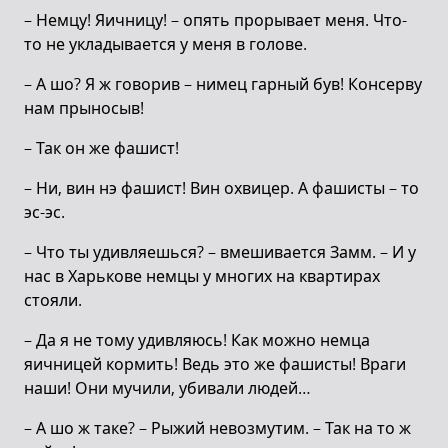
– Немцу! Яичницу! – опять прорывает меня. Что-
то не укладывается у меня в голове.
– А шо? Я ж говорив – нимец гарный був! Консерву
нам прыносыв!
– Так он же фашист!
– Ни, вин нэ фашист! Вин охвицер. А фашисты – то
эс-эс.
– Что ты удивляешься? – вмешивается Замм. – И у
нас в Харькове немцы у многих на квартирах
стояли.
– Да я не тому удивляюсь! Как можно немца
яичницей кормить! Ведь это же фашисты! Враги
наши! Они мучили, убивали людей…
– А шо ж таке? – Рыжий невозмутим. – Так на то ж