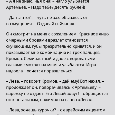
– А я не знаю, чья она! – нагло улыбается
Артемьев. – Надо тебе? Десять рублей!
– Да ты что?.. – чуть не захлебываюсь от
возмущения. – Отдавай сейчас же!
Он смотрит на меня с сожалением. Красивое лицо
с черными бровями вразлет становится
скучающим, губы презрительно кривятся, и он
показывает мне комбинацию из трех пальцев.
Кромов, Семичастный и двое с вороватыми
глазами смотрят на меня и улыбаются. Игра
надоела – хочется поразвлечься.
– Лева, – говорит Кромов, – дай ему! Вот нахал, –
продолжает он, поворачиваясь к Артемьеву, –
варежку не отдает! Его Левой зовут! – обращается
он к остальным, нажимая на слово «Лева».
– Лева, хочешь курочки? – с еврейским акцентом