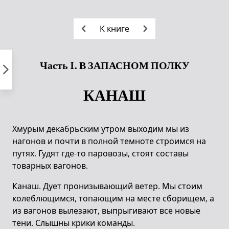
Пропустить
к
К книге
контенту
Часть I. В ЗАПАСНОМ ПОЛКУ
КАНАШ
Хмурым декабрьским утром выходим мы из
нагонов и почти в полной темноте строимся на
путях. Гудят где-то паровозы, стоят составы
товарных вагонов.
Канаш. Дует пронизывающий ветер. Мы стоим
колеблющимся, топающим на месте сборищем, а
из вагонов вылезают, выпрыгивают все новые
тени. Слышны крики команды.