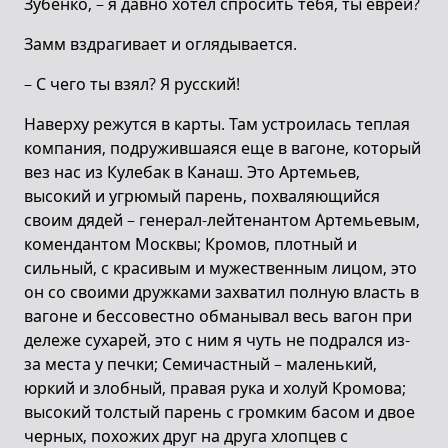
Зубенко, – я давно хотел спросить тебя, ты еврей?
Замм вздрагивает и оглядывается.
– С чего ты взял? Я русский!
Наверху режутся в карты. Там устроилась теплая
компания, подружившаяся еще в вагоне, который
вез нас из Кулебак в Канаш. Это Артемьев,
высокий и угрюмый парень, похваляющийся
своим дядей – генерал-лейтенантом Артемьевым,
комендантом Москвы; Кромов, плотный и
сильный, с красивым и мужественным лицом, это
он со своими дружками захватил полную власть в
вагоне и бессовестно обманывал весь вагон при
дележе сухарей, это с ним я чуть не подрался из-
за места у печки; Семичастный – маленький,
юркий и злобный, правая рука и холуй Кромова;
высокий толстый парень с громким басом и двое
черных, похожих друг на друга хлопцев с