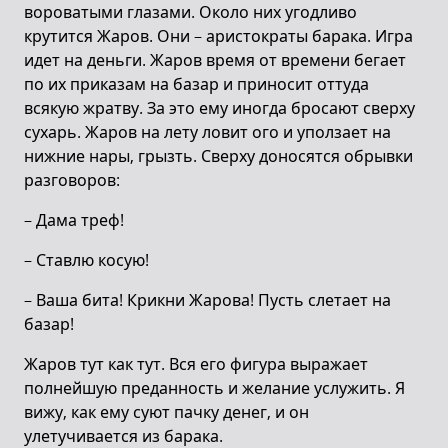
вороватыми глазами. Около них угодливо
крутится Жаров. Они – аристократы барака. Игра
идет на деньги. Жаров время от времени бегает
по их приказам на базар и приносит оттуда
всякую жратву. За это ему иногда бросают сверху
сухарь. Жаров на лету ловит ого и уползает на
нижние нары, грызть. Сверху доносятся обрывки
разговоров:
– Дама треф!
– Ставлю косую!
– Ваша бита! Крикни Жарова! Пусть слетает на
базар!
Жаров тут как тут. Вся его фигура выражает
полнейшую преданность и желание услужить. Я
вижу, как ему суют пачку денег, и он
улетучивается из барака.