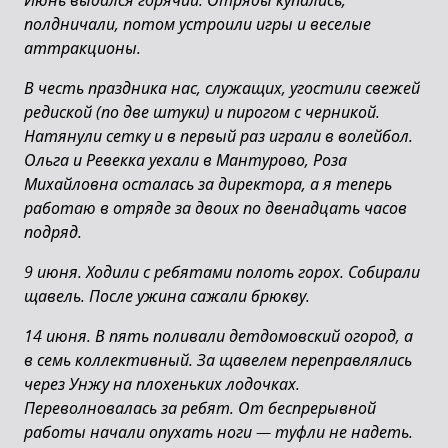
Июнь выдался горячий. Отряды купались,
полдничали, потом устроили игры и веселые
аттракционы.
В честь праздника нас, служащих, угостили свежей
редиской (по две штуки) и пирогом с черникой.
Натянули сетку и в первый раз играли в волейбол.
Ольга и Ревекка уехали в Мантурово, Роза
Михайловна осталась за директора, а я теперь
работаю в отряде за двоих по двенадцать часов
подряд.
9 июня. Ходили с ребятами полоть горох. Собирали
щавель. После ужина сажали брюкву.
14 июня. В пять поливали детдомовский огород, а
в семь коллективный. За щавелем переправлялись
через Унжу на плохеньких лодочках.
Переволновалась за ребят. От беспрерывной
работы начали опухать ноги
—
туфли не надеть.