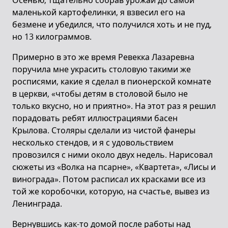
Осенью, тщательно собрав урожай до самой
маленькой картофелинки, я взвесил его на
безмене и убедился, что получился хоть и не пуд,
но 13 килограммов.
Примерно в это же время Ревекка Лазаревна
поручила мне украсить столовую такими же
росписями, какие я сделал в пионерской комнате
в церкви, «чтобы детям в столовой было не
только вкусно, но и приятно». На этот раз я решил
порадовать ребят иллюстрациями басен
Крылова. Столяры сделали из чистой фанеры
несколько стендов, и я с удовольствием
провозился с ними около двух недель. Нарисовал
сюжеты из «Волка на псарне», «Квартета», «Лисы и
винограда». Потом расписал их красками все из
той же коробочки, которую, на счастье, вывез из
Ленинграда.
Вернувшись как-то домой после работы над