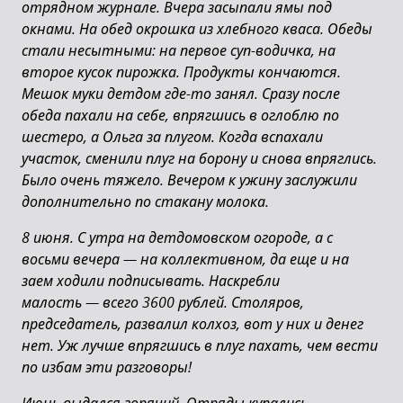
отрядном журнале. Вчера засыпали ямы под
окнами. На обед окрошка из хлебного кваса. Обеды
стали несытными: на первое суп-водичка, на
второе кусок пирожка. Продукты кончаются.
Мешок муки детдом где-то занял. Сразу после
обеда пахали на себе, впрягшись в оглоблю по
шестеро, а Ольга за плугом. Когда вспахали
участок, сменили плуг на борону и снова впряглись.
Было очень тяжело. Вечером к ужину заслужили
дополнительно по стакану молока.
8 июня. С утра на детдомовском огороде, а с
восьми вечера
—
на коллективном, да еще и на
заем ходили подписывать. Наскребли
малость
—
всего 3600 рублей. Столяров,
председатель, развалил колхоз, вот у них и денег
нет. Уж лучше впрягшись в плуг пахать, чем вести
по избам эти разговоры!