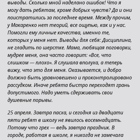
выводы. Сколько мной наделано ошибок! Что я
могу дать ребятам, кроме добрых чувств? Да и они
поистратились за последнее время. Между прочим,
у Макаренко нет теорий, все ощупью, как и у нас.
Помогли ему личные качества, именно те,
которых у меня нет. Выводы для себя: Дисциплина,
не гладить по шерстке. Мама, любящая поговорки,
мудрее меня, она часто говорит: «Все, что
слишком — плохо». Я слушала вполуха, а теперь
вижу, что это для меня. Оказывается, и добро
должно быть уравновешено и проконтролировано
рассудком. Иначе ребята быстро переходят грань
допустимого. Надо уметь сдерживать свои
душевные порывы.
25 апреля. Завтра пасха, и сегодня из двадцати
пяти ребят в школу не явилось восемнадцать.
Потому что грех
—
ведь завтра праздник. В
городе, работая в школе, я никогда не замечала