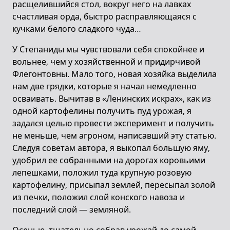
расщелившийся стол, вокруг него на лавках
счастливая орда, быстро расправляющаяся с
кучками белого сладкого чуда…
У Степаниды мы чувствовали себя спокойнее и
вольнее, чем у хозяйственной и придирчивой
Флегонтовны. Мало того, новая хозяйка выделила
нам две грядки, которые я начал немедленно
осваивать. Вычитав в «Ленинских искрах», как из
одной картофелины получить пуд урожая, я
задался целью провести эксперимент и получить
не меньше, чем агроном, написавший эту статью.
Следуя советам автора, я выкопал большую яму,
удобрил ее собранными на дорогах коровьими
лепешками, положил туда крупную розовую
картофелину, присыпал землей, пересыпал золой
из печки, положил слой конского навоза и
последний слой — земляной.