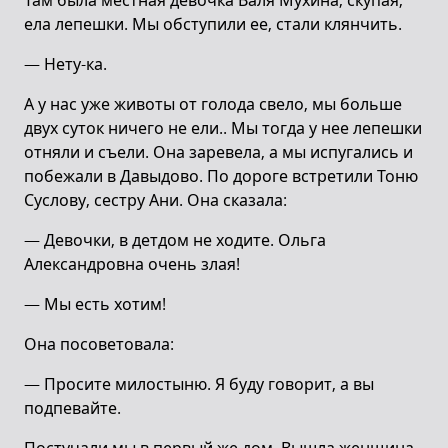
Там была местная девочка Валя Мухина, скупая,
ела лепешки. Мы обступили ее, стали клянчить.
— Нету-ка.
А у нас уже животы от голода свело, мы больше
двух суток ничего не ели.. Мы тогда у нее лепешки
отняли и съели. Она заревела, а мы испугались и
побежали в Давыдово. По дороге встретили Тоню
Суслову, сестру Ани. Она сказала:
— Девочки, в детдом не ходите. Ольга
Александровна очень злая!
— Мы есть хотим!
Она посоветовала:
— Просите милостыню. Я буду говорит, а вы
подпевайте.