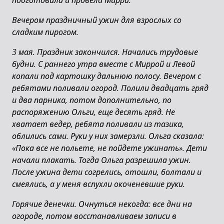
подготовила и провела Мирра.
Вечером праздничный ужин для взрослых со
сладким пирогом.
3 мая. Праздник закончился. Начались трудовые
будни. С раннего утра вместе с Миррой и Левой
копали под картошку дальнюю полосу. Вечером с
ребятами поливали огород. Полили двадцать гряд
и два парника, потом дополнительно, по
распоряжению Ольги, еще десять гряд. Не
хватает ведер, ребята поливали из тазика,
облились сами. Руки у них замерзли. Ольга сказала:
«Пока все не польете, не пойдете ужинать». Дети
начали плакать. Тогда Ольга разрешила ужин.
После ужина дети согрелись, отошли, болтали и
смеялись, а у меня вспухли окоченевшие руки.
Горячие денечки. Очнуться некогда: все дни на
огороде, потом восстанавливаем записи в