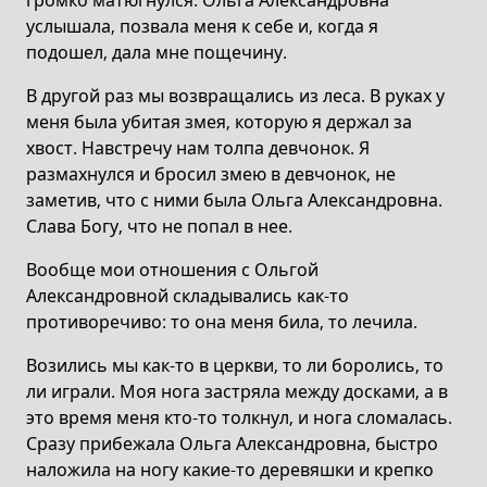
громко матюгнулся. Ольга Александровна
услышала, позвала меня к себе и, когда я
подошел, дала мне пощечину.
В другой раз мы возвращались из леса. В руках у
меня была убитая змея, которую я держал за
хвост. Навстречу нам толпа девчонок. Я
размахнулся и бросил змею в девчонок, не
заметив, что с ними была Ольга Александровна.
Слава Богу, что не попал в нее.
Вообще мои отношения с Ольгой
Александровной складывались как-то
противоречиво: то она меня била, то лечила.
Возились мы как-то в церкви, то ли боролись, то
ли играли. Моя нога застряла между досками, а в
это время меня кто-то толкнул, и нога сломалась.
Сразу прибежала Ольга Александровна, быстро
наложила на ногу какие-то деревяшки и крепко