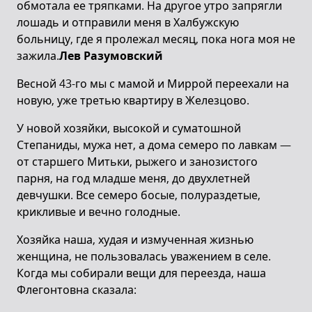
обмотала ее тряпками. На другое утро запрягли
лошадь и отправили меня в Халбужскую
больницу, где я пролежал месяц, пока нога моя не
зажила.
Лев Разумовский
Весной 43-го мы с мамой и Миррой переехали на
новую, уже третью квартиру в Железцово.
У новой хозяйки, высокой и суматошной
Степаниды, мужа нет, а дома семеро по лавкам —
от старшего Митьки, рыжего и занозистого
парня, на год младше меня, до двухлетней
девчушки. Все семеро босые, полураздетые,
крикливые и вечно голодные.
Хозяйка наша, худая и измученная жизнью
женщина, не пользовалась уважением в селе.
Когда мы собирали вещи для переезда, наша
Флегонтовна сказала: