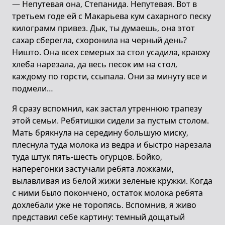
— Непутевая она, Степанида. Непутевая. Вот в
третьем годе ей с Макарьева кум сахарного песку
килограмм привез. Дык, ты думаешь, она этот
сахар сберегла, схоронила на черный день?
Ништо. Она всех семерых за стол усадила, краюху
хлеба нарезала, да весь песок им на стол,
каждому по горсти, ссыпала. Они за минуту все и
подмели…
Я сразу вспомнил, как застал утреннюю трапезу
этой семьи. Ребятишки сидели за пустым столом.
Мать брякнула на середину большую миску,
плеснула туда молока из ведра и быстро нарезала
туда штук пять-шесть огурцов. Бойко,
наперегонки застучали ребята ложками,
вылавливая из белой жижи зеленые кружки. Когда
с ними было покончено, остаток молока ребята
дохлебали уже не торопясь. Вспомнив, я живо
представил себе картину: темный дощатый