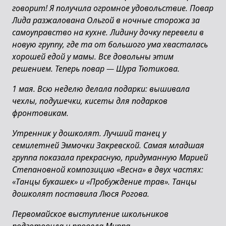
говорит! Я получила огромное удовольствие. Повар
Лида разжалована Ольгой в ночные сторожа за
самоуправство на кухне. Лидину дочку перевели в
новую группу, где та от большого ума хвасталась
хорошей едой у мамы. Все довольны этим
решением. Теперь повар — Шура Тютикова.
1 мая. Всю неделю делала подарки: вышивала
чехлы, подушечки, кисеты для подарков
фронтовикам.
Утренник у дошколят. Лучший танец у
семилетней Эммочки Закревской. Самая младшая
группа показала прекрасную, придуманную Марией
Степановной композицию «Весна» в двух частях:
«Танцы букашек» и «Пробуждение трав». Танцы
дошколят поставила Люся Рогова.
Первомайское выступление школьников