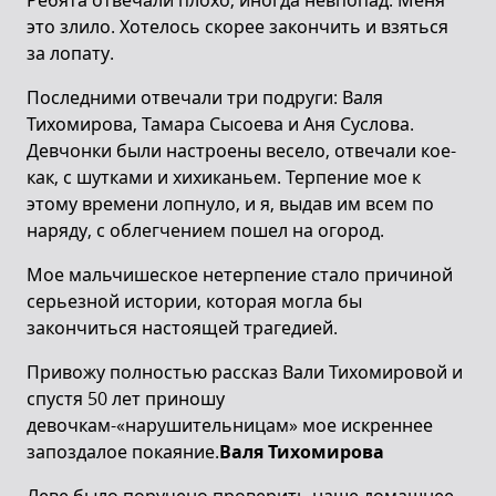
Ребята отвечали плохо, иногда невпопад. Меня
это злило. Хотелось скорее закончить и взяться
за лопату.
Последними отвечали три подруги: Валя
Тихомирова, Тамара Сысоева и Аня Суслова.
Девчонки были настроены весело, отвечали кое-
как, с шутками и хихиканьем. Терпение мое к
этому времени лопнуло, и я, выдав им всем по
наряду, с облегчением пошел на огород.
Мое мальчишеское нетерпение стало причиной
серьезной истории, которая могла бы
закончиться настоящей трагедией.
Привожу полностью рассказ Вали Тихомировой и
спустя 50 лет приношу
девочкам-«нарушительницам» мое искреннее
запоздалое покаяние.
Валя Тихомирова