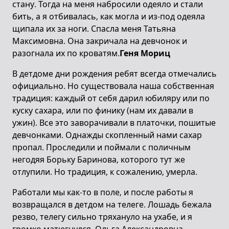
стану. Тогда на меня набросили одеяло и стали
бить, а я отбивалась, как могла и из-под одеяла
щипала их за ноги. Спасла меня Татьяна
Максимовна. Она закричала на девчонок и
разогнала их по кроватям.
Геня Мориц
В детдоме дни рождения ребят всегда отмечались
официально. Но существовала наша собственная
традиция: каждый от себя дарил юбиляру или по
куску сахара, или по финику (нам их давали в
ужин). Все это заворачивали в платочки, пошитые
девчонками. Однажды скопленный нами сахар
пропал. Проследили и поймали с поличным
негодяя Борьку Баринова, которого тут же
отлупили. Но традиция, к сожалению, умерла.
Работали мы как-то в поле, и после работы я
возвращался в детдом на телеге. Лошадь бежала
резво, телегу сильно тряхануло на ухабе, и я