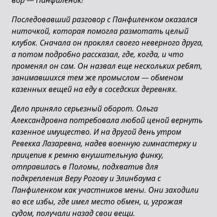
вор
—
Панфиленок!
Последовавший разговор с Панфиленком оказался
ниточкой, которая помогла размотать целый
клубок. Сначала он проклял своего неверного друга,
а потом подробно рассказал, где, когда, и что
променял он сам. Он назвал еще нескольких ребят,
занимавшихся тем же промыслом
—
обменом
казенных вещей на еду в соседских деревнях.
Дело приняло серьезный оборот. Ольга
Александровна потребовала любой ценой вернуть
казенное имущество. И на другой день утром
Ревекка Лазаревна, надев военную гимнастерку и
прицепив к ремню внушительную финку,
отправилась в Поломы, подхватив для
подкрепления Веру Рогову и Элинбаума с
Панфиленком как участников мены. Они заходили
во все избы, где имел место обмен, и, угрожая
судом, получали назад свои вещи.