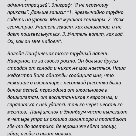
администрацией”. Эпиграф: “Я не переношу
приказы”. Дальше записи: “1. Чрезвычайно трудно
сидеть на уроках. Меня мучают кошмары. 2. Урок
геометрии. Учитель зекает, как аллигатор, и не
дает пошевельнуться. 3. Учитель вопит, как гад.
Ох, как он мне надоел!”.
Володя Панфиленок тоже трудный парень.
Наверное, из-за своего роста. Он больше других
страдал от голода и никак не мог наесться. Наша
медсестра Валя однажды сообщила мне, что
лежащие в изоляторе с чесоткой (чесотка была
бичом детей, переходила от школьников к
дошколятам, от воспитанников к взрослым, и
справиться с ней удалось только через несколько
месяцев). Панфиленок и Элинбаум часто вылезают
в четыре утра из окошка изолятора и пропадают
где-то до завтрака. Вечерами же едят овощи,
яйца, ягоды и пьют молоко.