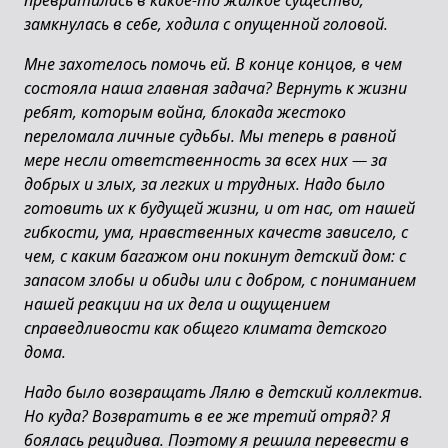
превратилась в какое-то жалкое существо,
замкнулась в себе, ходила с опущенной головой.
Мне захотелось помочь ей. В конце концов, в чем
состояла наша главная задача? Вернуть к жизни
ребят, которым война, блокада жестоко
переломала личные судьбы. Мы теперь в равной
мере несли ответственность за всех них
—
за
добрых и злых, за легких и трудных. Надо было
готовить их к будущей жизни, и от нас, от нашей
гибкости, ума, нравственных качеств зависело, с
чем, с каким багажом они покинут детский дом: с
запасом злобы и обиды или с добром, с пониманием
нашей реакции на их дела и ощущением
справедливости как общего климата детского
дома.
Надо было возвращать Лялю в детский коллектив.
Но куда? Возвратить в ее же третий отряд? Я
боялась рецидива. Поэтому я решила перевести в