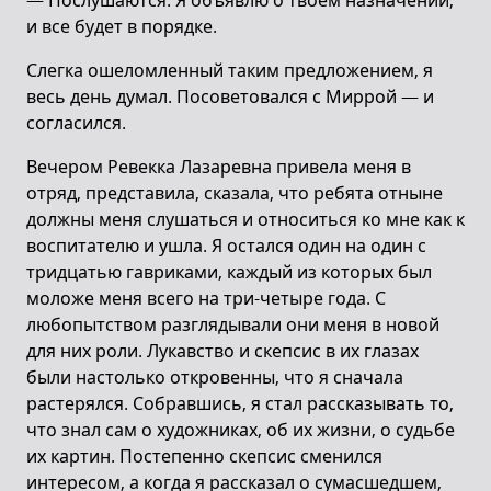
— Послушаются. Я объявлю о твоем назначении,
и все будет в порядке.
Слегка ошеломленный таким предложением, я
весь день думал. Посоветовался с Миррой — и
согласился.
Вечером Ревекка Лазаревна привела меня в
отряд, представила, сказала, что ребята отныне
должны меня слушаться и относиться ко мне как к
воспитателю и ушла. Я остался один на один с
тридцатью гавриками, каждый из которых был
моложе меня всего на три-четыре года. С
любопытством разглядывали они меня в новой
для них роли. Лукавство и скепсис в их глазах
были настолько откровенны, что я сначала
растерялся. Собравшись, я стал рассказывать то,
что знал сам о художниках, об их жизни, о судьбе
их картин. Постепенно скепсис сменился
интересом, а когда я рассказал о сумасшедшем,