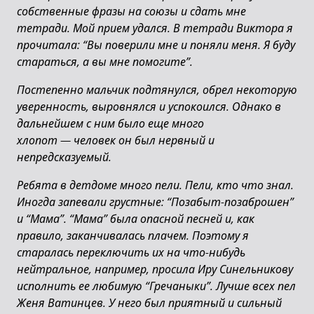
собственные фразы на союзы и сдать мне
тетради. Мой прием удался. В тетради Виктора я
прочитала: “Вы поверили мне и поняли меня. Я буду
стараться, а вы мне помогите”.
Постепенно мальчик подтянулся, обрел некоторую
уверенность, выровнялся и успокоился. Однако в
дальнейшем с ним было еще много
хлопот
—
человек он был нервный и
непредсказуемый.
Ребята в детдоме много пели. Пели, кто что знал.
Иногда запевали грустные: “Позабыт-позаброшен”
и “Мама”. “Мама” была опасной песней и, как
правило, заканчивалась плачем. Поэтому я
старалась переключить их на что-нибудь
нейтральное, например, просила Иру Синельникову
исполнить ее любимую “Гречаныки”. Лучше всех пел
Женя Ватинцев. У него был приятный и сильный