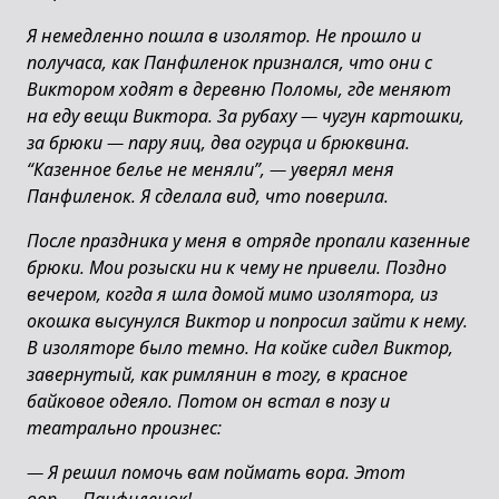
Я немедленно пошла в изолятор. Не прошло и
получаса, как Панфиленок признался, что они с
Виктором ходят в деревню Поломы, где меняют
на еду вещи Виктора. За рубаху
—
чугун картошки,
за брюки
—
пару яиц, два огурца и брюквина.
“Казенное белье не меняли”,
—
уверял меня
Панфиленок. Я сделала вид, что поверила.
После праздника у меня в отряде пропали казенные
брюки. Мои розыски ни к чему не привели. Поздно
вечером, когда я шла домой мимо изолятора, из
окошка высунулся Виктор и попросил зайти к нему.
В изоляторе было темно. На койке сидел Виктор,
завернутый, как римлянин в тогу, в красное
байковое одеяло. Потом он встал в позу и
театрально произнес:
—
Я решил помочь вам поймать вора. Этот