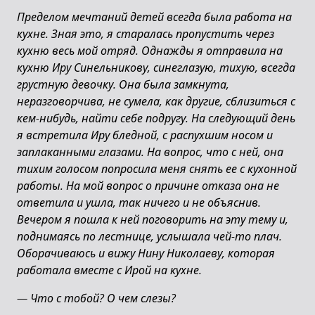
Пределом мечтаний детей всегда была работа на
кухне. Зная это, я старалась пропустить через
кухню весь мой отряд. Однажды я отправила на
кухню Иру Синельникову, синеглазую, тихую, всегда
грустную девочку. Она была замкнута,
неразговорчива, не сумела, как другие, сблизиться с
кем-нибудь, найти себе подругу. На следующий день
я встретила Иру бледной, с распухшим носом и
заплаканными глазами. На вопрос, что с ней, она
тихим голосом попросила меня снять ее с кухонной
работы. На мой вопрос о причине отказа она не
ответила и ушла, так ничего и не объяснив.
Вечером я пошла к ней поговорить на эту тему и,
поднимаясь по лестнице, услышала чей-то плач.
Оборачиваюсь и вижу Нину Николаеву, которая
работала вместе с Ирой на кухне.
—
Что с тобой? О чем слезы?