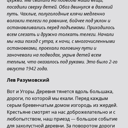
церкви. Мы свалили на подводы наши вещи,
посадили сверху детей. Обоз двинулся в далекий
путь. Чахлые, полуголодные клячи медленно
волокли телеги по равнине, бойчее под уклон и
останавливались перед подъемами. Приходилось
всем слезать и дружно толкать телеги. Начали
мы наш поход с утра, к ночи, с многочисленными
остановками, проехали половину пути и
заночевали на подводах, укрыв детей всем
теплым, что оказалось под руками. Это было 2-го
августа 1942 года.
Лев Разумовский
Вот и Угоры. Деревня тянется вдоль большака,
дороги, по которой мы ехали. Перед каждым
серым бревенчатым домом изгородь из жердей.
Крестьяне смотрят на нас доброжелательно и с
любопытством, наш приезд — большое событие
для захолустной деревни. За поворотом дороги