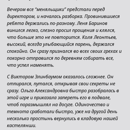
Вечером все “меняльщики” предстали перед
директором, и началась разборка. Провинившиеся
ребята держались по-разному. Леня Баринов
винился легко, слезно просил прощения и клялся,
что больше это не повторится. Коля Леонтьев,
высокий, всегда улыбающийся парень, держался
спокойно. Он сразу признался во всех своих грехах и
покорно отправился по деревням собирать все,
что успел наменять.
С Виктором Элинбаумом оказалось сложнее. Он
отпирался, путался, открывая свои секреты не
сразу. Ольга Александровна быстро разобралась в
этой игре и приказала запереть его в подвале,
чтоб поразмышлял на досуге. Одиночество и
темнота сработали быстро, уже на другой день
несколько простынь вернулись в кладовую нашей
кастелянши.