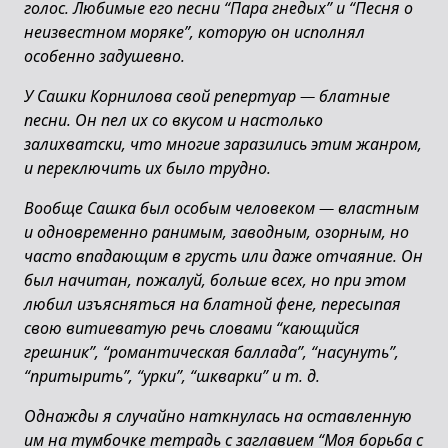
голос. Любимые его песни “Пара гнедых” и “Песня о
неизвестном моряке”, которую он исполнял
особенно задушевно.
У Сашки Корнилова свой репертуар
—
блатные
песни. Он пел их со вкусом и настолько
залихватски, что многие заразились этим жанром,
и переключить их было трудно.
Вообще Сашка был особым человеком
—
властным
и одновременно ранимым, заводным, озорным, но
часто впадающим в грусть или даже отчаяние. Он
был начитан, пожалуй, больше всех, но при этом
любил изъясняться на блатной фене, пересыпая
свою витиеватую речь словами “кающийся
грешник”, “романтическая баллада”, “насунуть”,
“притырить”, “урки”, “шкварки” и т. д.
Однажды я случайно наткнулась на оставленную
им на тумбочке тетрадь с заглавием “Моя борьба с