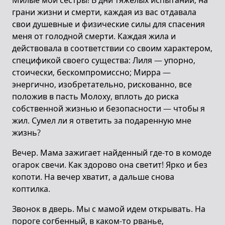
Милые мои сестры! В дни тяжелых испытаний, на
грани жизни и смерти, каждая из вас отдавала
свои душевные и физические силы для спасения
меня от голодной смерти. Каждая жила и
действовала в соответствии со своим характером,
спецификой своего существа: Лиля — упорно,
стоически, бескомпромиссно; Мирра —
энергично, изобретательно, рискованно, все
положив в пасть Молоху, вплоть до риска
собственной жизнью и безопасности — чтобы я
жил. Сумел ли я ответить за подаренную мне
жизнь?
Вечер. Мама зажигает найденный где-то в комоде
огарок свечи. Как здорово она светит! Ярко и без
копоти. На вечер хватит, а дальше снова
коптилка.
Звонок в дверь. Мы с мамой идем открывать. На
пороге согбенный, в каком-то рванье,