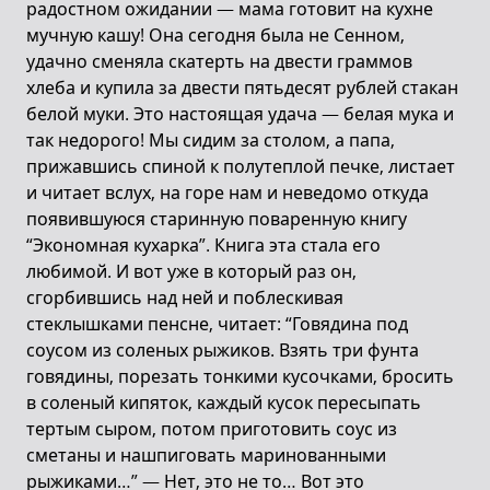
радостном ожидании — мама готовит на кухне
мучную кашу! Она сегодня была не Сенном,
удачно сменяла скатерть на двести граммов
хлеба и купила за двести пятьдесят рублей стакан
белой муки. Это настоящая удача — белая мука и
так недорого! Мы сидим за столом, а папа,
прижавшись спиной к полутеплой печке, листает
и читает вслух, на горе нам и неведомо откуда
появившуюся старинную поваренную книгу
“Экономная кухарка”. Книга эта стала его
любимой. И вот уже в который раз он,
сгорбившись над ней и поблескивая
стеклышками пенсне, читает: “Говядина под
соусом из соленых рыжиков. Взять три фунта
говядины, порезать тонкими кусочками, бросить
в соленый кипяток, каждый кусок пересыпать
тертым сыром, потом приготовить соус из
сметаны и нашпиговать маринованными
рыжиками…” — Нет, это не то… Вот это