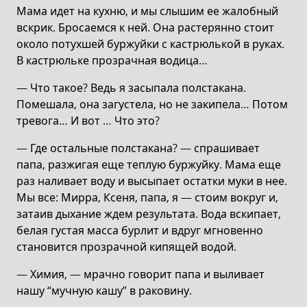
Мама идет на кухню, и мы слышим ее жалобный
вскрик. Бросаемся к ней. Она растерянно стоит
около потухшей буржуйки с кастрюлькой в руках.
В кастрюльке прозрачная водица…
— Что такое? Ведь я засыпала полстакана.
Помешала, она загустела, но не закипела… Потом
тревога… И вот … Что это?
— Где остальные полстакана? — спрашивает
папа, разжигая еще теплую буржуйку. Мама еще
раз наливает воду и высыпает остатки муки в нее.
Мы все: Мирра, Ксеня, папа, я — стоим вокруг и,
затаив дыхание ждем результата. Вода вскипает,
белая густая масса бурлит и вдруг мгновенно
становится прозрачной кипящей водой.
— Химия, — мрачно говорит папа и выливает
нашу “мучную кашу” в раковину.