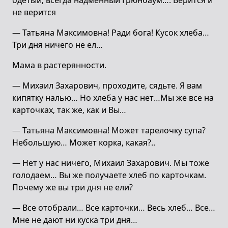
одетый, всегда надменный Грюнбаум…. Верится и
не верится
— Татьяна Максимовна! Ради бога! Кусок хлеба…
Три дня ничего не ел…
Мама в растерянности.
— Михаил Захарович, проходите, сядьте. Я вам
кипятку налью… Но хлеба у нас нет…Мы же все на
карточках, так же, как и Вы…
— Татьяна Максимовна! Может тарелочку супа?
Небольшую… Может корка, какая?..
— Нет у нас ничего, Михаил Захарович. Мы тоже
голодаем… Вы же получаете хлеб по карточкам.
Почему же вы три дня не ели?
— Все отобрали… Все карточки… Весь хлеб… Все…
Мне не дают ни куска три дня…