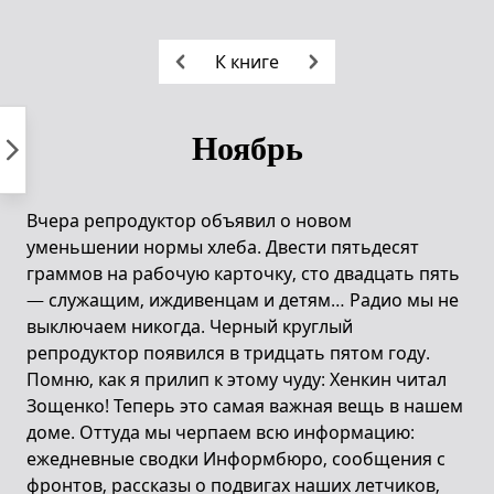
Пропустить
к
К книге
контенту
Ноябрь
Вчера репродуктор объявил о новом
уменьшении нормы хлеба. Двести пятьдесят
граммов на рабочую карточку, сто двадцать пять
— служащим, иждивенцам и детям… Радио мы не
выключаем никогда. Черный круглый
репродуктор появился в тридцать пятом году.
Помню, как я прилип к этому чуду: Хенкин читал
Зощенко! Теперь это самая важная вещь в нашем
доме. Оттуда мы черпаем всю информацию:
ежедневные сводки Информбюро, сообщения с
фронтов, рассказы о подвигах наших летчиков,