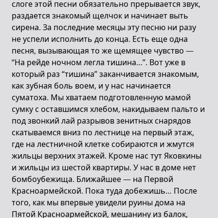
слоге этой песни обязательно прерывается звук,
раздается знакомый щелчок и начинает выть
сирена. За последние месяцы эту песню ни разу
не успели исполнить до конца. Есть еще одна
песня, вызывающая то же щемящее чувство —
“На рейде ночном легла тишина…”. Вот уже в
который раз “тишина” заканчивается знакомым,
как зубная боль воем, и у нас начинается
суматоха. Мы хватаем подготовленную мамой
сумку с оставшимся хлебом, накидываем пальто и
под звонкий лай разрывов зенитных снарядов
скатываемся вниз по лестнице на первый этаж,
где на лестничной клетке собираются и жмутся
жильцы верхних этажей. Кроме нас тут Яковкины
и жильцы из шестой квартиры. У нас в доме нет
бомбоубежища. Ближайшее — на Первой
Красноармейской. Пока туда добежишь… После
того, как мы впервые увидели руины дома на
Пятой Красноармейской, мешанину из балок,