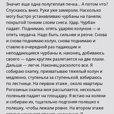
Значит еще одна полутеплая печка… А потом что?
Спускаюсь вниз. Руки уже замерзли. Насколько
могу быстро устанавливаю чурбаны на панели,
покрытой тонким слоем снега. Удар. Чурбан
падает. Поднимаю, опять ударяю колуном — и
опять неудача. Надо быть сильнее и резче. Снова
и снова поднимаю колун, снова поднимаю и
ставлю в очередной раз падающие и
неподдающиеся чурбаны и, наконец, добиваюсь
своего — один кругляк разлетается на две плахи.
Дальше — легче. Наконец расколото все. Я
собираю охапку, прихватываю тяжелый колун и
медленно, ступенька за ступенькой, взбираюсь
по лестнице. На первом этаже , около квартиры
Рогозиных охапка моя рассыпается, несколько
поленьев падает на площадку. Я встаю на колени
и собираю их, тщательно подгоняя полешко к
полешку, чтобы лежали ровно. На втором этаже