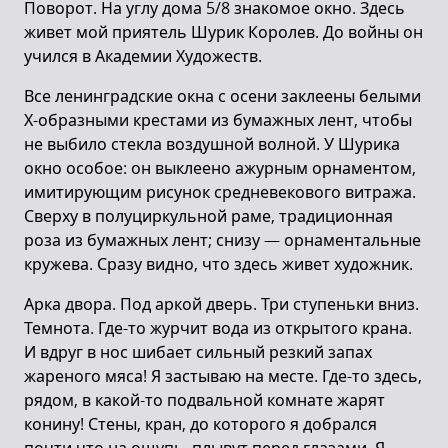
Поворот. На углу дома 5/8 знакомое окно. Здесь
живет мой приятель Шурик Королев. До войны он
учился в Академии Художеств.
Все ленинградские окна с осени заклеены белыми
Х-образными крестами из бумажных лент, чтобы
не выбило стекла воздушной волной. У Шурика
окно особое: он выклеено ажурным орнаментом,
имитирующим рисунок средневекового витража.
Сверху в полуциркульной раме, традиционная
роза из бумажных лент; снизу — орнаментальные
кружева. Сразу видно, что здесь живет художник.
Арка двора. Под аркой дверь. Три ступеньки вниз.
Темнота. Где-то журчит вода из открытого крана.
И вдруг в нос шибает сильный резкий запах
жареного мяса! Я застываю на месте. Где-то здесь,
рядом, в какой-то подвальной комнате жарят
конину! Стены, кран, до которого я добрался