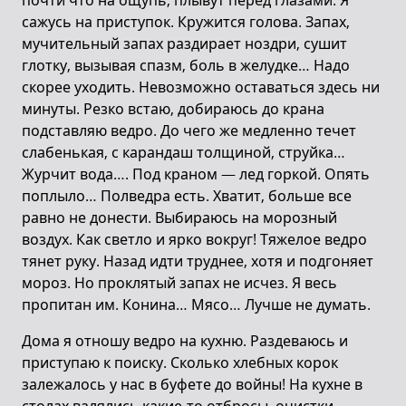
почти что на ощупь, плывут перед глазами. Я
сажусь на приступок. Кружится голова. Запах,
мучительный запах раздирает ноздри, сушит
глотку, вызывая спазм, боль в желудке… Надо
скорее уходить. Невозможно оставаться здесь ни
минуты. Резко встаю, добираюсь до крана
подставляю ведро. До чего же медленно течет
слабенькая, с карандаш толщиной, струйка…
Журчит вода…. Под краном — лед горкой. Опять
поплыло… Полведра есть. Хватит, больше все
равно не донести. Выбираюсь на морозный
воздух. Как светло и ярко вокруг! Тяжелое ведро
тянет руку. Назад идти труднее, хотя и подгоняет
мороз. Но проклятый запах не исчез. Я весь
пропитан им. Конина… Мясо… Лучше не думать.
Дома я отношу ведро на кухню. Раздеваюсь и
приступаю к поиску. Сколько хлебных корок
залежалось у нас в буфете до войны! На кухне в