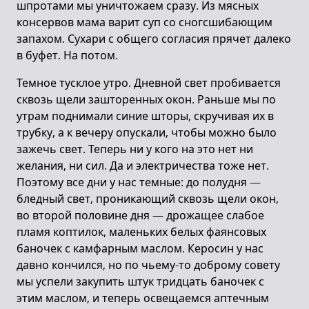
шпротами мы уничтожаем сразу. Из мясных
консервов мама варит суп со сногсшибающим
запахом. Сухари с общего согласия прячет далеко
в буфет. На потом.
Темное тусклое утро. Дневной свет пробивается
сквозь щели зашторенных окон. Раньше мы по
утрам поднимали синие шторы, скручивая их в
трубку, а к вечеру опускали, чтобы можно было
зажечь свет. Теперь ни у кого на это нет ни
желания, ни сил. Да и электричества тоже нет.
Поэтому все дни у нас темные: до полудня —
бледный свет, проникающий сквозь щели окон,
во второй половине дня — дрожащее слабое
пламя коптилок, маленьких белых фаянсовых
баночек с камфарным маслом. Керосин у нас
давно кончился, но по чьему-то доброму совету
мы успели закупить штук тридцать баночек с
этим маслом, и теперь освещаемся аптечным