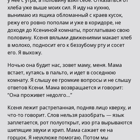
у нее с утра, а половину взял себе. Отказаться от
хлеба уже выше моих сил. Я иду на кухню,
вынимаю из ящика обломанный с краев кусок,
режу его ровно пополам и уже в коридоре, не
доходя до Ксениной комнаты, проглатываю свою
половину. Ксеня вялыми движениями макает хлеб
в молоко, подносит его к беззубому рту и сосет
его. Я выхожу.
Ночью она будит нас, зовет маму, меня. Мама
встает, кутаясь в пальто, и идет в соседнюю
комнату. Я слышу ее громкие вопросы и не слышу
ответов Ксени. Мама возвращается и говорит:
“Она проживет недолго…”
Ксеня лежит растрепанная, подняв лицо кверху, и
что-то говорит. Слов нельзя разобрать — язык
заплетается, рот полуоткрыт, изо рта вырываются
шипящие звуки и хрип. Мама сажает ее на
горшок. Я неуклюже помогаю. Потом мы