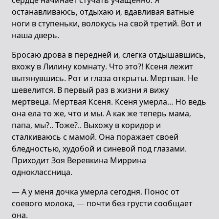
сердце начинает стучать учащенно. Я
останавливаюсь, отдыхаю и, вдавливая ватные
ноги в ступеньки, волокусь на свой третий. Вот и
наша дверь.
Бросаю дрова в передней и, слегка отдышавшись,
вхожу в Лилину комнату. Что это?! Ксеня лежит
вытянувшись. Рот и глаза открыты. Мертвая. Не
шевелится. В первый раз в жизни я вижу
мертвеца. Мертвая Ксеня. Ксеня умерла… Но ведь
она ела то же, что и мы. А как же теперь мама,
папа, мы?.. Тоже?.. Выхожу в коридор и
сталкиваюсь с мамой. Она поражает своей
бледностью, худобой и синевой под глазами.
Приходит Зоя Веревкина Миррина
одноклассница.
— А у меня дочка умерла сегодня. Понос от
соевого молока, — почти без грусти сообщает
она.