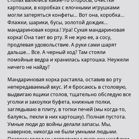
столах валялись какие-то отбросы, очистки
картошки, в коробках с елочными игрушками
могли затеряться конфеты… Вот она, коробка…
Флажки, шарики, бусы, золотой дождик…
мандариновая корка.! Ура! Сухая мандариновая
корка! Она тает во рту. Я не жую ее, а сосу,
продлевая удовольствие. А руки сами шарят
дальше… Все. А черный ход? Там стояли
помойные ведра и хранилась картошка. Неужели
ничего не найду?
Мандариновая корка растаяла, оставив во рту
непередаваемый вкус. И я бросаюсь в столовую,
выдвигаю ящики столов, тщательно обследую все
уголки и закоулки буфета, книжные полки,
заглядываю в плиту, в топки печей (мы когда-то,
балуясь, пекли в них картошку). Полная пустота.
Умные люди до войны делали запасы. Мы,
наверное, никогда не были умными людьми.