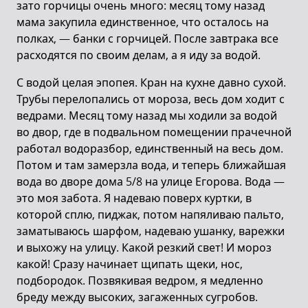
зато горчицы очень много: месяц тому назад
мама закупила единственное, что осталось на
полках, — банки с горчицей. После завтрака все
расходятся по своим делам, а я иду за водой.
С водой целая эпопея. Кран на кухне давно сухой.
Трубы перелопались от мороза, весь дом ходит с
ведрами. Месяц тому назад мы ходили за водой
во двор, где в подвальном помещении прачечной
работал водоразбор, единственный на весь дом.
Потом и там замерзла вода, и теперь ближайшая
вода во дворе дома 5/8 на улице Егорова. Вода —
это моя забота. Я надеваю поверх куртки, в
которой сплю, пиджак, потом напяливаю пальто,
заматываюсь шарфом, надеваю ушанку, варежки
и выхожу на улицу. Какой резкий свет! И мороз
какой! Сразу начинает щипать щеки, нос,
подбородок. Позвякивая ведром, я медленно
бреду между высоких, загаженных сугробов.