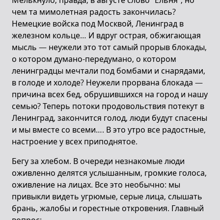
Мелькнуло, правда, в августе слово “Ельня”, но
чем та мимолетная радость закончилась?
Немецкие войска под Москвой, Ленинград в
железном кольце… И вдруг острая, обжигающая
мысль — неужели это тот самый прорыв блокады,
о котором думано-передумано, о котором
ленинградцы мечтали под бомбами и снарядами,
в голоде и холоде? Неужели прорвана блокада —
причина всех бед, обрушившихся на город и нашу
семью? Теперь потоки продовольствия потекут в
Ленинград, закончится голод, люди будут спасены
и мы вместе со всеми…. В это утро все радостные,
настроение у всех приподнятое.
Бегу за хлебом. В очереди незнакомые люди
оживленно делятся услышанным, громкие голоса,
оживление на лицах. Все это необычно: мы
привыкли видеть угрюмые, серые лица, слышать
брань, жалобы и горестные откровения. Главный