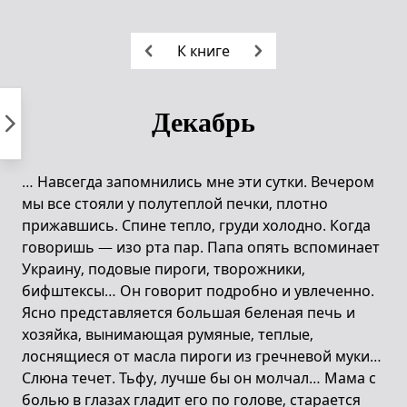
Пропустить
к
К книге
контенту
Декабрь
… Навсегда запомнились мне эти сутки. Вечером
мы все стояли у полутеплой печки, плотно
прижавшись. Спине тепло, груди холодно. Когда
говоришь — изо рта пар. Папа опять вспоминает
Украину, подовые пироги, творожники,
бифштексы… Он говорит подробно и увлеченно.
Ясно представляется большая беленая печь и
хозяйка, вынимающая румяные, теплые,
лоснящиеся от масла пироги из гречневой муки…
Слюна течет. Тьфу, лучше бы он молчал… Мама с
болью в глазах гладит его по голове, старается