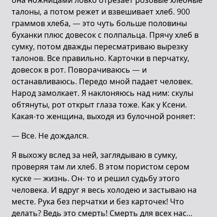
она ножницами ловко отрезает розовые хлебные
талоны, а потом режет и взвешивает хлеб. 900
граммов хлеба, — это чуть больше половины
буханки плюс довесок с полпальца. Прячу хлеб в
сумку, потом дважды пересматриваю вырезку
талонов. Все правильно. Карточки в перчатку,
довесок в рот. Поворачиваюсь — и
останавливаюсь. Передо мной падает человек.
Народ замолкает. Я наклоняюсь над ним: скулы
обтянуты, рот открыт глаза тоже. Как у Ксени.
Какая-то женщина, выходя из булочной роняет:
— Все. Не дождался.
Я выхожу вслед за ней, заглядываю в сумку,
проверяя там ли хлеб. В этом пористом сером
куске — жизнь. Он- то и решил судьбу этого
человека. И вдруг я весь холодею и застываю на
месте. Рука без перчатки и без карточек! Что
делать? Ведь это смерть! Смерть для всех нас…