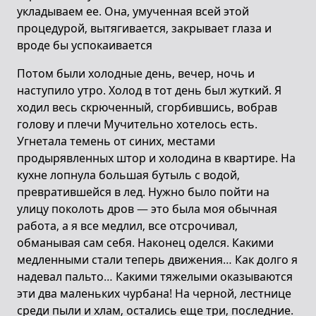
укладываем ее. Она, умученная всей этой
процедурой, вытягивается, закрывает глаза и
вроде бы успокаивается
Потом были холодные день, вечер, ночь и
наступило утро. Холод в тот день был жуткий. Я
ходил весь скрюченный, сгорбившись, вобрав
голову и плечи Мучительно хотелось есть.
Угнетала темень от синих, местами
продырявленных штор и холодина в квартире. На
кухне лопнула большая бутыль с водой,
превратившейся в лед. Нужно было пойти на
улицу поколоть дров — это была моя обычная
работа, а я все медлил, все отсрочивал,
обманывая сам себя. Наконец оделся. Какими
медленными стали теперь движения… Как долго я
надевал пальто… Какими тяжелыми оказываются
эти два маленьких чурбана! На черной, лестнице
среди пыли и хлам, остались еще три, последние.