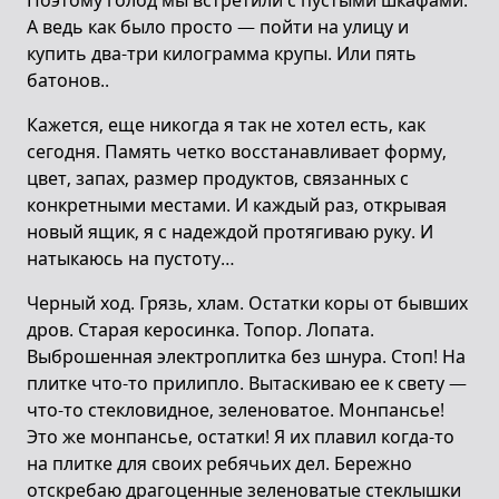
Поэтому голод мы встретили с пустыми шкафами.
А ведь как было просто — пойти на улицу и
купить два-три килограмма крупы. Или пять
батонов..
Кажется, еще никогда я так не хотел есть, как
сегодня. Память четко восстанавливает форму,
цвет, запах, размер продуктов, связанных с
конкретными местами. И каждый раз, открывая
новый ящик, я с надеждой протягиваю руку. И
натыкаюсь на пустоту…
Черный ход. Грязь, хлам. Остатки коры от бывших
дров. Старая керосинка. Топор. Лопата.
Выброшенная электроплитка без шнура. Стоп! На
плитке что-то прилипло. Вытаскиваю ее к свету —
что-то стекловидное, зеленоватое. Монпансье!
Это же монпансье, остатки! Я их плавил когда-то
на плитке для своих ребячьих дел. Бережно
отскребаю драгоценные зеленоватые стеклышки