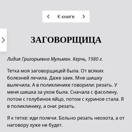
Пропустить
к
К книге
контенту
ЗАГОВОРЩИЦА
Лидия Григорьевна Мульман.
Керчь, 1980 г.
Тетка моя заговорщицей была. От всяких
болезней лечила. Даже заик. Мне шишку
вылечила. А в поликлинике говорили: резать. У
меня шишка за ухом была. Сначала с фасолину,
потом с голубиное яйцо, потом с куриное стала. Я
в поликлинику, а они: резать.
Я к тетке: иди полечи. Больно резать неохота, а от
наговору хуже не будет.