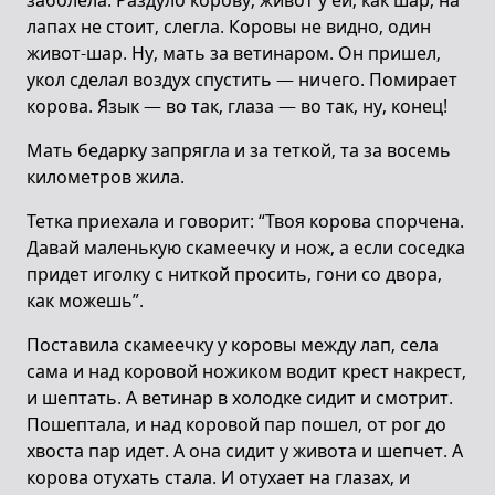
заболела. Раздуло корову, живот у ей, как шар, на
лапах не стоит, слегла. Коровы не видно, один
живот-шар. Ну, мать за ветинаром. Он пришел,
укол сделал воздух спустить — ничего. Помирает
корова. Язык — во так, глаза — во так, ну, конец!
Мать бедарку запрягла и за теткой, та за восемь
километров жила.
Тетка приехала и говорит: “Твоя корова спорчена.
Давай маленькую скамеечку и нож, а если соседка
придет иголку с ниткой просить, гони со двора,
как можешь”.
Поставила скамеечку у коровы между лап, села
сама и над коровой ножиком водит крест накрест,
и шептать. А ветинар в холодке сидит и смотрит.
Пошептала, и над коровой пар пошел, от рог до
хвоста пар идет. А она сидит у живота и шепчет. А
корова отухать стала. И отухает на глазах, и