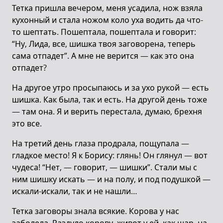
Тетка пришла вечером, меня усадила, нож взяла
кухонный и стала ножом коло уха водить да что-
то шептать. Пошептала, пошептала и говорит:
“Ну, Лида, все, шишка твоя заговорена, теперь
сама отпадет”. А мне не верится — как это она
отпадет?
На другое утро просыпаюсь и за ухо рукой — есть
шишка. Как была, так и есть. На другой день тоже
— там она. Я и верить перестала, думаю, брехня
это все.
На третий день глаза продрала, пощупала —
гладкое место! Я к Борису: глянь! Он глянул — вот
чудеса! “Нет, — говорит, — шишки”. Стали мы с
ним шишку искать — и на полу, и под подушкой —
искали-искали, так и не нашли…
Тетка заговоры знала всякие. Корова у нас