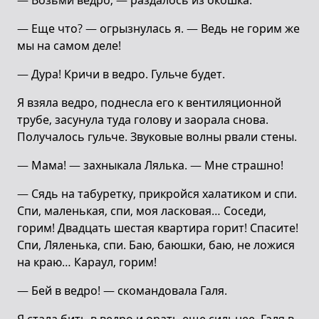
— Возьми ведро, — раздалось из окошка.
— Еще что? — огрызнулась я. — Ведь не горим же
мы на самом деле!
— Дура! Кричи в ведро. Гульче будет.
Я взяла ведро, поднесла его к вентиляционной
трубе, засунула туда голову и заорала снова.
Получалось гульче. Звуковые волны рвали стены.
— Мама! — захныкала Лялька. — Мне страшно!
— Сядь на табуретку, прикройся халатиком и спи.
Спи, маленькая, спи, моя ласковая… Соседи,
горим! Двадцать шестая квартира горит! Спасите!
Спи, Ляленька, спи. Баю, баюшки, баю, не ложися
на краю… Караул, горим!
— Бей в ведро! — скомандовала Галя.