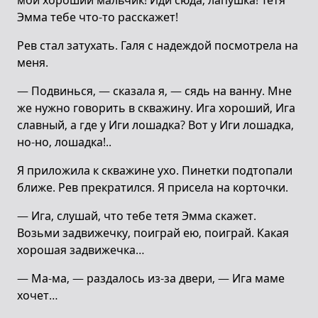
мой хороший мальчик! Иди сюда, лапушка! Тетя
Эмма тебе что-то расскажет!
Рев стал затухать. Галя с надеждой посмотрела на
меня.
— Подвинься, — сказала я, — сядь на ванну. Мне
же нужно говорить в скважину. Ига хороший, Ига
славный, а где у Иги лошадка? Вот у Иги лошадка,
но-но, лошадка!..
Я приложила к скважине ухо. Пинетки подтопали
ближе. Рев прекратился. Я присела на корточки.
— Ига, слушай, что тебе тетя Эмма скажет.
Возьми задвижечку, поиграй ею, поиграй. Какая
хорошая задвижечка…
— Ма-ма, — раздалось из-за двери, — Ига маме
хочет…