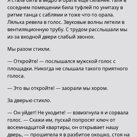
Я стала бить в ведро и орать еще сильнее. Галя в
соседнем помещении била туфлей по унитазу в
ритме танца с саблями и тоже что-то орала.
Лялька ревела в голос. Звуковые волны летели в
вентиляционную трубу. С трудом расслышали мы
из-за входной двери слабый звонок.
Мы разом стихли.
— Откройте! — послышался мужской голос с
площадки. Никогда не слышала такого приятного
голоса.
— Это вы откройте! — заорали мы хором.
За дверью стихло.
— Он уйдет! Не уходите! — взвизгнула я и сорвала
голос. — Скажи им, пускай попросят ключ от
восемнадцатой квартиры, он открывает нашу
дверь, — прошипела я в разбитое окошко, стоя на