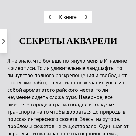
Пропустить
к
К книге
контенту
СЕКРЕТЫ АКВАРЕЛИ
Я не знаю, что больше потянуло меня в Игналине
к живописи. То ли удивительные ландшафты, то
ли чувство полного раскрепощения и свободы от
городских забот, то ли сильное желание увезти с
собой аромат этого райского места, то ли
неумение сидеть сложа руки. Наверное, все
вместе. В городе я тратил полдня в толкучке
транспорта на то чтобы добраться до природы в
поисках интересного сюжета. Здесь, на хуторе,
проблемы сюжетов не существовало. Один шаг от
веранды – и оказываешься на вершине холма,