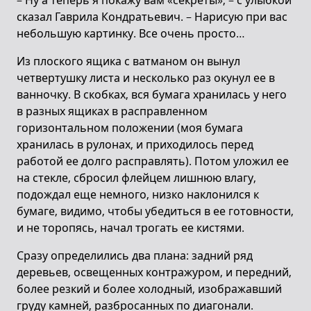
– Ну а теперь я покажу вам «секреты», – с улыбкой
сказал Гаврила Кондратьевич. – Нарисую при вас
небольшую картинку. Все очень просто…
Из плоского ящика с ватманом он вынул
четвертушку листа и несколько раз окунул ее в
ванночку. В скобках, вся бумага хранилась у него
в разных ящиках в расправленном
горизонтальном положении (моя бумага
хранилась в рулонах, и приходилось перед
работой ее долго расправлять). Потом уложил ее
на стекле, сбросил флейцем лишнюю влагу,
подождал еще немного, низко наклонился к
бумаге, видимо, чтобы убедиться в ее готовности,
и не торопясь, начал трогать ее кистями.
Сразу определились два плана: задний ряд
деревьев, освещенных контражуром, и передний,
более резкий и более холодный, изображавший
груду камней, разбросанных по диагонали.