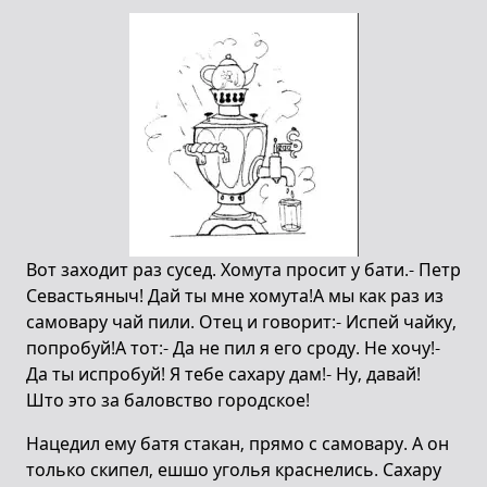
Вот заходит раз сусед. Хомута просит у бати.- Петр
Севастьяныч! Дай ты мне хомута!А мы как раз из
самовару чай пили. Отец и говорит:- Испей чайку,
попробуй!А тот:- Да не пил я его сроду. Не хочу!-
Да ты испробуй! Я тебе сахару дам!- Ну, давай!
Што это за баловство городское!
Нацедил ему батя стакан, прямо с самовару. А он
только скипел, ешшо уголья краснелись. Сахару