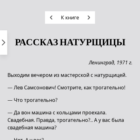
Пропустить
к
К книге
контенту
РАССКАЗ НАТУРЩИЦЫ
Ленинград, 1971 г.
Выходим вечером из мастерской с натурщицей.
— Лев Самсонович! Смотрите, как трогательно!
— Что трогательно?
— Да вон машина с кольцами проехала.
Свадебная. Правда, трогательно?.. А у вас была
свадебная машина?