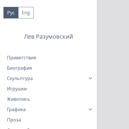
Пропустить
к
Рус
Eng
контенту
Лев Разумовский
Приветствие
Биография
Скульптура
Игрушки
Живопись
Графика
Проза