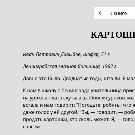
К книге
КАРТОШ
Иван Петрович Давыдов, шофер, 51 г.
Ленинградская глазная больница, 1962 г.
Давно это было. Двадцатые годы, што ли. Я м
К нам в школу с Ленинграда учительница приех
на уроке в платок куталась. Опосля уроков, мы
встала и нам говорит: “Погодьте, робяты, что 
даже голос у ей другой. “Вы, — говорит, — роб
продать картошки, кто сколь может. Я, — гово
совсем”.