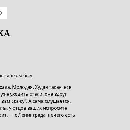
КА
альчишком был.
ала. Молодая. Худая такая, все
 уже уходить стали, она вдруг
я вам скажу”. А сама смущается,
яты, у отцов ваших испросите
рит, — с Ленинграда, нечего есть