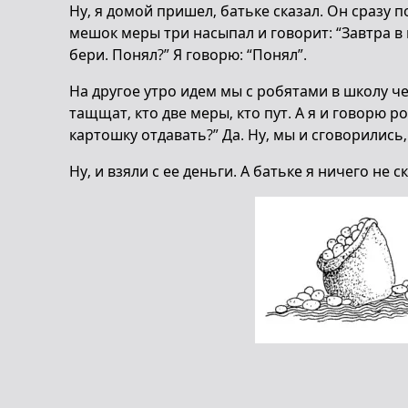
Ну, я домой пришел, батьке сказал. Он сразу п
мешок меры три насыпал и говорит: “Завтра в 
бери. Понял?” Я говорю: “Понял”.
На другое утро идем мы с робятами в школу ч
тащщат, кто две меры, кто пут. А я и говорю ро
картошку отдавать?” Да. Ну, мы и сговорились,
Ну, и взяли с ее деньги. А батьке я ничего не ск