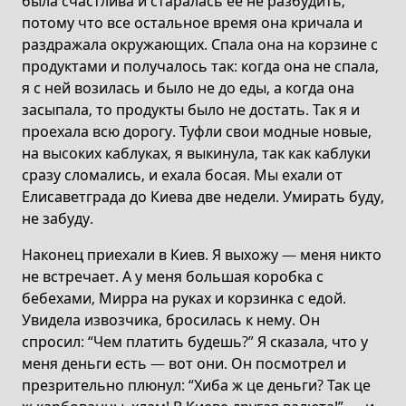
была счастлива и старалась ее не разбудить,
потому что все остальное время она кричала и
раздражала окружающих. Спала она на корзине с
продуктами и получалось так: когда она не спала,
я с ней возилась и было не до еды, а когда она
засыпала, то продукты было не достать. Так я и
проехала всю дорогу. Туфли свои модные новые,
на высоких каблуках, я выкинула, так как каблуки
сразу сломались, и ехала босая. Мы ехали от
Елисаветграда до Киева две недели. Умирать буду,
не забуду.
Наконец приехали в Киев. Я выхожу — меня никто
не встречает. А у меня большая коробка с
бебехами, Мирра на руках и корзинка с едой.
Увидела извозчика, бросилась к нему. Он
спросил: “Чем платить будешь?” Я сказала, что у
меня деньги есть — вот они. Он посмотрел и
презрительно плюнул: “Хиба ж це деньги? Так це