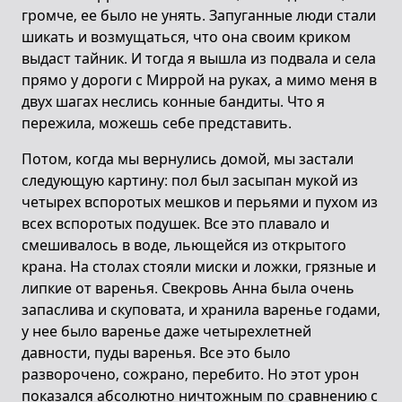
громче, ее было не унять. Запуганные люди стали
шикать и возмущаться, что она своим криком
выдаст тайник. И тогда я вышла из подвала и села
прямо у дороги с Миррой на руках, а мимо меня в
двух шагах неслись конные бандиты. Что я
пережила, можешь себе представить.
Потом, когда мы вернулись домой, мы застали
следующую картину: пол был засыпан мукой из
четырех вспоротых мешков и перьями и пухом из
всех вспоротых подушек. Все это плавало и
смешивалось в воде, льющейся из открытого
крана. На столах стояли миски и ложки, грязные и
липкие от варенья. Свекровь Анна была очень
запаслива и скуповата, и хранила варенье годами,
у нее было варенье даже четырехлетней
давности, пуды варенья. Все это было
разворочено, сожрано, перебито. Но этот урон
показался абсолютно ничтожным по сравнению с