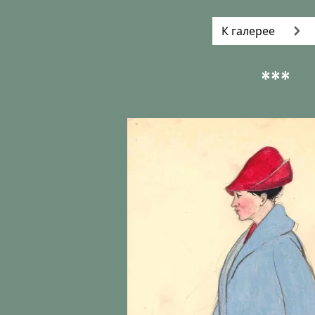
К галерее
***