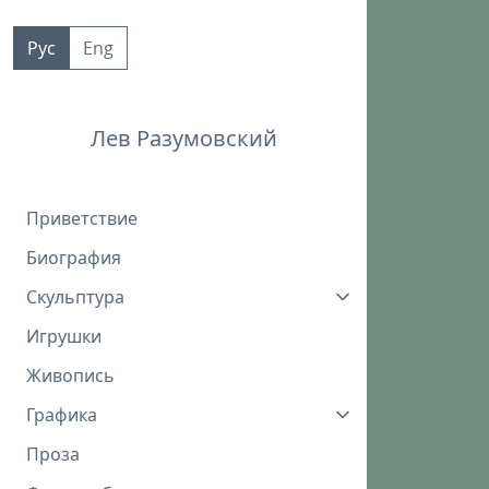
Пропустить
к
Рус
Eng
контенту
Лев Разумовский
Приветствие
Биография
Скульптура
Игрушки
Живопись
Графика
Проза