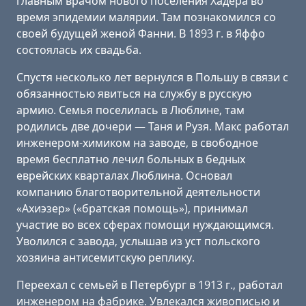
главным врачом нового поселения Хадера во
время эпидемии малярии. Там познакомился со
своей будущей женой Фанни. В 1893 г. в Яффо
состоялась их свадьба.
Спустя несколько лет вернулся в Польшу в связи с
обязанностью явиться на службу в русскую
армию. Семья поселилась в Люблине, там
родились две дочери — Таня и Рузя. Макс работал
инженером-химиком на заводе, в свободное
время бесплатно лечил больных в бедных
еврейских кварталах Люблина. Основал
компанию благотворительной деятельности
«Ахиэзер» («братская помощь»), принимал
участие во всех сферах помощи нуждающимся.
Уволился с завода, услышав из уст польского
хозяина антисемитскую реплику.
Переехал с семьей в Петербург в 1913 г., работал
инженером на фабрике. Увлекался живописью и