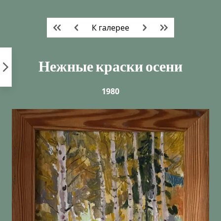
Пропустить
к
К галерее
контенту
Нежные краски осени
1980