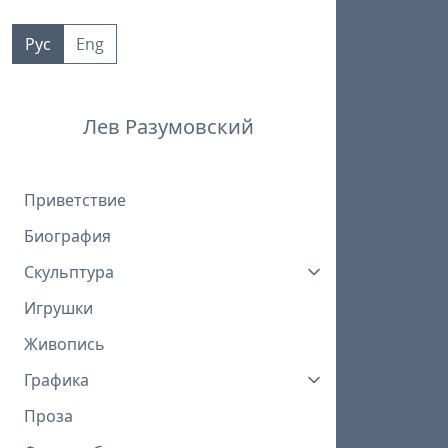
Пропустить
к
Рус
Eng
контенту
Лев Разумовский
Приветствие
Биография
Скульптура
Игрушки
Живопись
Графика
Проза