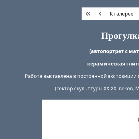
К галерее
Прогулк
(автопортрет с ма
керамическая глина
Работа выставлена в постоянной экспозиции 
(сектор скульптуры ХХ-XXI веков,