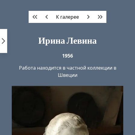
Пропустить
к
К галерее
контенту
Ирина Левина
1956
Работа находится в частной коллекции в
Швеции