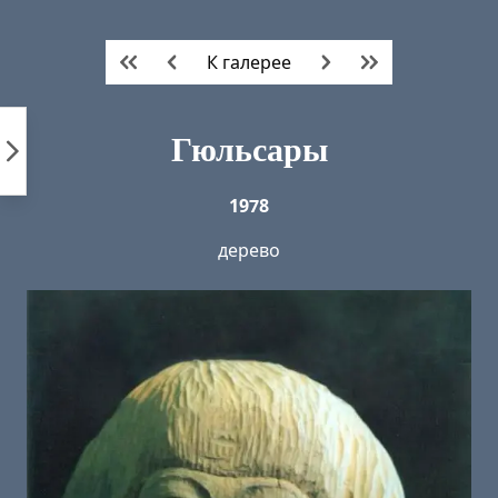
Пропустить
к
К галерее
контенту
Гюльсары
1978
дерево