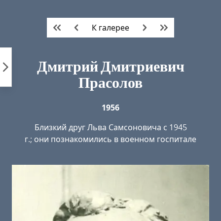
Пропустить
к
К галерее
контенту
Дмитрий Дмитриевич
Прасолов
1956
Близкий друг Льва Самсоновича с 1945
г.; они познакомились в военном госпитале