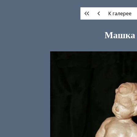
К галерее
Машка