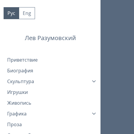
Пропустить
к
Рус
Eng
контенту
Лев Разумовский
Приветствие
Биография
Скульптура
Игрушки
Живопись
Графика
Проза