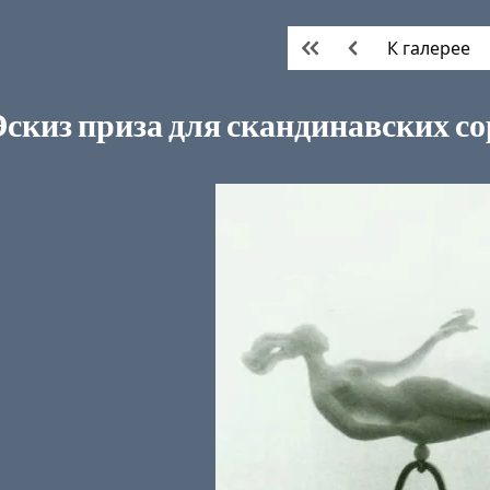
К галерее
Эскиз приза для скандинавских с