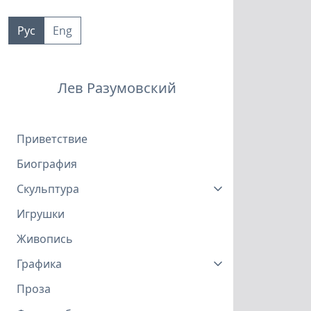
Пропустить
к
Рус
Eng
контенту
Лев Разумовский
Приветствие
Биография
Скульптура
Игрушки
Живопись
Графика
Проза