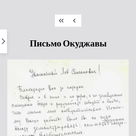
Пропустить
к
контенту
Письмо Окуджавы