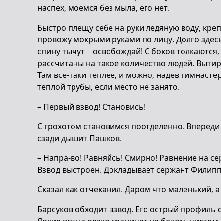
наспех, моемся без мыла, его нет.
Быстро плещу себе на руки ледяную воду, креп
провожу мокрыми руками по лицу. Долго здесь
спину тычут – освобождай! С боков толкаются,
рассчитаны на такое количество людей. Вытира
Там все-таки теплее, и можно, надев гимнасте
теплой трубы, если место не занято.
– Первый взвод! Становись!
С грохотом становимся поотделенно. Впереди
сзади дышит Пашков.
– Напра-во! Равняйсь! Смирно! Равнение на с
Взвод выстроен. Докладывает сержант Филипп
Сказал как отчеканил. Даром что маленький, а
Барсуков обходит взвод. Его острый профиль с