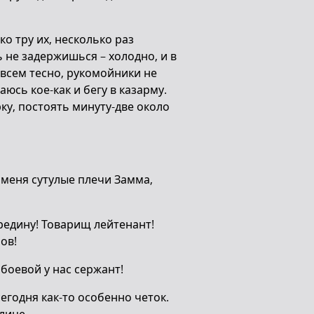
ко тру их, несколько раз
 не задержишься – холодно, и в
 всем тесно, рукомойники не
юсь кое-как и бегу в казарму.
рку, постоять минуту-две около
 меня сутулые плечи Замма,
ередину! Товарищ лейтенант!
ов!
 боевой у нас сержант!
егодня как-то особенно четок.