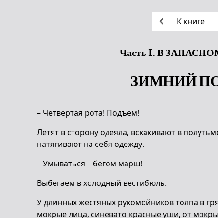
К книге
Часть I. В ЗАПАСН
ЗИМНИЙ П
– Четвертая рота! Подъем!
Летят в сторону одеяла, вскакивают в полутьм
натягивают на себя одежду.
– Умываться – бегом марш!
Выбегаем в холодный вестибюль.
У длинных жестяных рукомойников толпа в гр
мокрые лица, синевато-красные уши, от мокрых