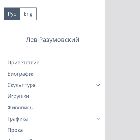
Пропустить
к
Рус
Eng
контенту
Лев Разумовский
Приветствие
Биография
Скульптура
Игрушки
Живопись
Графика
Проза