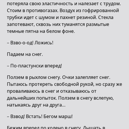
потеряла свою эластичность и налезает с трудом.
Стоим в противогазах. Воздух из гофрированной
трубки идет с шумом и пахнет резиной. Стекла
запотевают, сквозь них туманятся размытые
темные пятна на белом фоне.
– Взво-о-од! Ложись!
Падаем на снег.
– По-пластунски вперед!
Ползем в рыхлом снегу. Очки залепляет снег.
Пытаюсь протереть свободной рукой, но сразу же
проваливаюсь в снег и отказываюсь от
дальнейших попыток. Ползем в снегу вслепую,
натыкаясь друг на друга…
– Взвод! Встать! Бегом марш!
Бежим вперед по колено в снегу. Дышать в