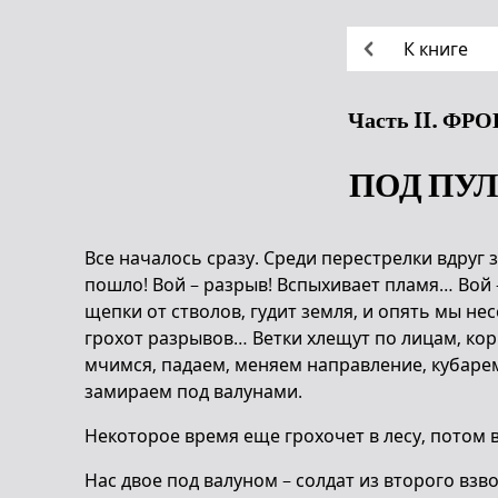
К книге
Часть II. ФР
ПОД ПУ
Все началось сразу. Среди перестрелки вдруг
пошло! Вой – разрыв! Вспыхивает пламя… Вой – 
щепки от стволов, гудит земля, и опять мы не
грохот разрывов… Ветки хлещут по лицам, кор
мчимся, падаем, меняем направление, кубарем
замираем под валунами.
Некоторое время еще грохочет в лесу, потом 
Нас двое под валуном – солдат из второго взвод