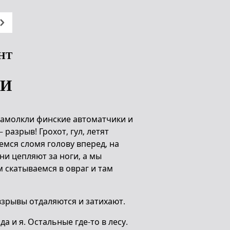
ОНТ
ЛИ
 замолкли финские автоматчики и
разрыв! Грохот, гул, летят
семся сломя голову вперед, на
ни цепляют за ноги, а мы
 скатываемся в овраг и там
взрывы отдаляются и затихают.
а и я. Остальные где-то в лесу.