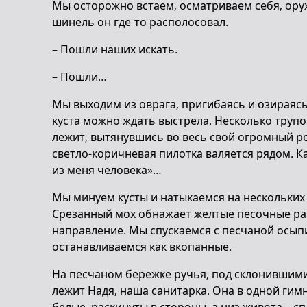
Мы осторожно встаем, осматриваем себя, оруж
шинель он где-то располосовал.
– Пошли наших искать.
– Пошли…
Мы выходим из оврага, пригибаясь и озираясь
куста можно ждать выстрела. Несколько трупо
лежит, вытянувшись во весь свой огромный ро
светло-коричневая пилотка валяется рядом. К
из меня человека»…
Мы минуем кусты и натыкаемся на нескольких
Срезанный мох обнажает желтые песочные ра
направление. Мы спускаемся с песчаной осып
останавливаемся как вкопанные.
На песчаном бережке ручья, под склонившими
лежит Надя, наша санитарка. Она в одной гимн