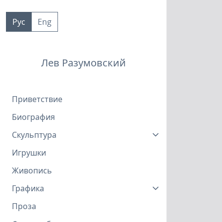
Пропустить
к
Рус
Eng
контенту
Лев Разумовский
Приветствие
Биография
Скульптура
Игрушки
Живопись
Графика
Проза