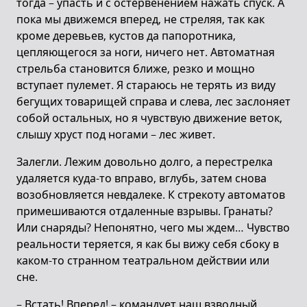
тогда – упасть и с остервенением нажать спуск. А
пока мы движемся вперед, не стреляя, так как
кроме деревьев, кустов да папоротника,
цепляющегося за ноги, ничего нет. Автоматная
стрельба становится ближе, резко и мощно
вступает пулемет. Я стараюсь не терять из виду
бегущих товарищей справа и слева, лес заслоняет
собой остальных, но я чувствую движение веток,
слышу хруст под ногами – лес живет.
Залегли. Лежим довольно долго, а перестрелка
удаляется куда-то вправо, вглубь, затем снова
возобновляется невдалеке. К стрекоту автоматов
примешиваются отдаленные взрывы. Гранаты?
Или снаряды? Непонятно, чего мы ждем… Чувство
реальности теряется, я как бы вижу себя сбоку в
каком-то странном театральном действии или
сне.
– Встать! Вперед! – командует наш взводный