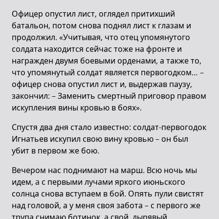
Офицер опустил лист, оглядел притихший
батальон, потом снова поднял лист к глазам и
продолжил. «Учитывая, что отец упомянутого
солдата находится сейчас тоже на фронте и
награжден двумя боевыми орденами, а также то,
что упомянутый солдат является первогодком… –
офицер снова опустил лист и, выдержав паузу,
закончил: – Заменить смертный приговор правом
искупления вины кровью в боях».
Спустя два дня стало известно: солдат-первогодок
Игнатьев искупил свою вину кровью – он был
убит в первом же бою.
Вечером нас поднимают на марш. Всю ночь мы
идем, a с первыми лучами яркого июньского
солнца снова вступаем в бой. Опять пули свистят
над головой, а у меня своя забота – с первого же
трупа снимаю ботинок, а свой, дырявый,