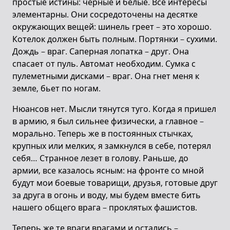
простые истины: черные и белые. Все интересы
элементарны. Они сосредоточены на десятке
окружающих вещей: шинель греет – это хорошо.
Котелок должен быть полным. Портянки – сухими.
Дождь – враг. Саперная лопатка – друг. Она
спасает oт пуль. Автомат необходим. Сумка с
пулеметными дисками – враг. Она гнет меня к
земле, бьет по ногам.
Нюансов нет. Мысли тянутся туго. Когда я пришел
в армию, я был сильнее физически, а главное –
морально. Теперь же в постоянных стычках,
крупных или мелких, я замкнулся в себе, потерял
себя… Странное лезет в голову. Раньше, до
армии, все казалось ясным: на фронте со мной
будут мои боевые товарищи, друзья, готовые друг
за друга в огонь и воду, мы будем вместе бить
нашего общего врага – проклятых фашистов.
Теперь же те враги врагами и остались –