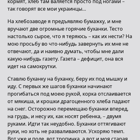
кормят, хлеб там валяется просто под ногами –
так говорят все мои украинцы…
На хлебозаводе я предъявляю бумажку, и мне
вручают две огромные горячие буханки. Тесто
настолько сырое, что я теряюсь – как их нести? На
мою просьбу во что-нибудь завернуть их мне не
отвечают, да и наивно думать, чтобы мне дали
какую-нибудь газету. Газета – дефицит, она вся
идет на самокрутки.
Ставлю буханку на буханку, беру их под мышку и
иду. С первых же шагов буханки начинают
прогибаться под моею рукой, корка отслаивается
от мякиша, и крошки драгоценного хлеба падают
на снег. Осторожно перемещаю буханки вперед,
на грудь, и несу их, как носят ребенка, – двумя
руками. Идти так неудобно. Буханки оттягивают
руки, но хоть не разваливаются. Ускоряю темп.
Вот уже и поле, вот тропинка, а вот и моя старая