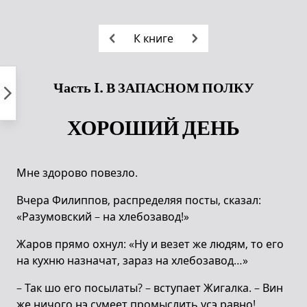
Пропустить
к
К книге
контенту
Часть I. В ЗАПАСНОМ ПОЛКУ
ХОРОШИЙ ДЕНЬ
Мне здорово повезло.
Вчера Филиппов, распределяя посты, сказал:
«Разумовский – на хлебозавод!»
Жаров прямо охнул: «Ну и везет же людям, то его
на кухню назначат, зараз на хлебозавод…»
– Так шо его посылаты? – вступает Жигалка. – Вин
же ничого нэ сумеет промыслить усэ равно!