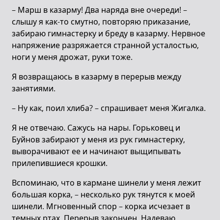
– Марш в казарму! Два наряда вне очереди! –
слышу я как-то смутно, повторяю приказание,
забираю гимнастерку и бреду в казарму. Нервное
напряжение разряжается странной усталостью,
ноги у меня дрожат, руки тоже.
Я возвращаюсь в казарму в перерыв между
занятиями.
– Ну как, поил хлиба? – спрашивает меня Жигалка.
Я не отвечаю. Сажусь на нары. Горьковец и
Буйнов забирают у меня из рук гимнастерку,
выворачивают ее и начинают выщипывать
прилепившиеся крошки.
Вспоминаю, что в кармане шинели у меня лежит
большая корка, – несколько рук тянутся к моей
шинели. Мгновенный спор – корка исчезает в
темных ртах. Перерыв закончен. Надеваю