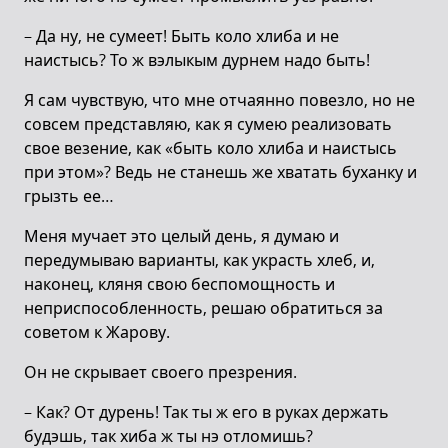
– Да ну, не сумеет! Быть коло хлиба и не
наистысь? То ж вэлыкым дурнем надо быть!
Я сам чувствую, что мне отчаянно повезло, но не
совсем представляю, как я сумею реализовать
свое везение, как «быть коло хлиба и наистысь
при этом»? Ведь не станешь же хватать буханку и
грызть ее…
Меня мучает это целый день, я думаю и
передумываю варианты, как украсть хлеб, и,
наконец, кляня свою беспомощность и
неприспособленность, решаю обратиться за
советом к Жарову.
Он не скрывает своего презрения.
– Как? От дурень! Так ты ж его в руках держать
будэшь, так хиба ж ты нэ отломишь?