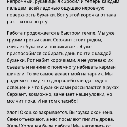
непрочный, рукавицы я сбросил и теперь каждым
пальцем, всей ладонью ощущаю неровную
поверхность буханки. Boт у этой корочка отпала –
раз! – и она во рту!
Работа продолжается в быстром темпе. Мы уже
грузим третьи сани. Сержант стоит рядом,
считает буханки и покрикивает. Я уже
приспособился собирать дань почти с каждой
буханки. Рот набит корочками, я не успеваю их
съедать и начинаю понемногу набивать карман
шинели. То же самое делает мой напарник. Мы
радуемся тому, что двор хлебозавода скудно
освещен и что буханки сами рассыпаются в руках.
Сержант, возможно, замечает наши уловки, но
молчит пока. И на том спасибо!
Хлоп! Окошко закрывается. Выгрузка окончена.
Сани отъезжают, а нас посылают пилить дрова.
Жаль! Хорошая была работа! Мы нагрелись от