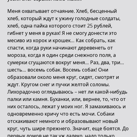
Меня охватывает отчаяние. Хлеб, бесценный
хлеб, который ждут к ужину голодные солдаты,
хлеб, одна пайка которого стоит 25 рублей,
гибнет у меня в руках! Я не смогу донести это
месиво из корок и крошек… Как собрать, как
спасти, когда руки начинают деревенеть от
мороза, когда я один среди снежного поля, а
сумерки сгущаются вокруг меня… Раз, два, три…
шесть… восемь собак. Восемь собак! Они
образовали около меня круг, сидят, смотрят и
ждут. Кругом снег и пучки желтой соломы.
Лихорадочно оглядываюсь – нет ли какой-нибудь
палки или камня. Буханки, или, вернее, то, что от
них осталось, лежат у моих ног. Я замахиваюсь и
одновременно кричу что есть мочи. Собаки
отскакивают немного и образовывают новый
круг, чуть шире прежнего. Значит, еще боятся. До
первых домов не так уж далеко, надо только