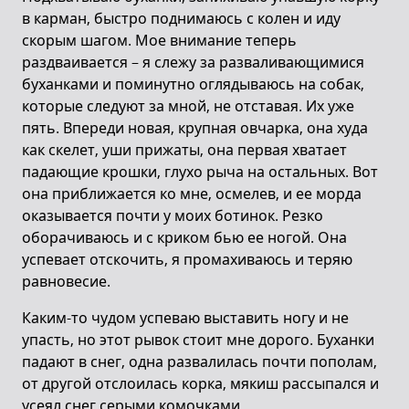
в карман, быстро поднимаюсь с колен и иду
скорым шагом. Мое внимание теперь
раздваивается – я слежу за разваливающимися
буханками и поминутно оглядываюсь на собак,
которые следуют за мной, не отставая. Их уже
пять. Впереди новая, крупная овчарка, она худа
как скелет, уши прижаты, она первая хватает
падающие крошки, глухо рыча на остальных. Вот
она приближается ко мне, осмелев, и ее морда
оказывается почти у моих ботинок. Резко
оборачиваюсь и с криком бью ее ногой. Она
успевает отскочить, я промахиваюсь и теряю
равновесие.
Каким-то чудом успеваю выставить ногу и не
упасть, но этот рывок стоит мне дорого. Буханки
падают в снег, одна развалилась почти пополам,
от другой отслоилась корка, мякиш рассыпался и
усеял снег серыми комочками.