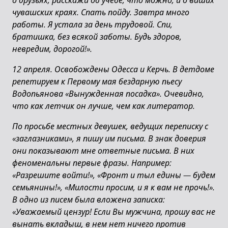
о друзьях, расскажи об учебе, что можно, и о ваших
чувашских краях. Спать пойду. Завтра много
работы. Я устала за день трудовой. Спи,
братишка, без всякой заботы. Будь здоров,
невредим, дорогой!».
12 апреля. Освобождены Одесса и Керчь. В детдоме
репетируем к Первому мая бездарную пьесу
Водопьянова «Вынужденная посадка». Очевидно,
что как летчик он лучше, чем как литератор.
По просьбе местных девушек, ведущих переписку с
«заглазниками», я пишу им письма. В знак доверия
они показывают мне ответные письма. В них
феноменальны первые фразы. Например:
«Разрешите войти!», «Фронт и тыл едины — будем
семьянины!», «Милости просим, и я к вам не прочь!».
В одно из писем была вложена записка:
«Уважаемый цензур! Если Вы мужчина, прошу вас не
вынать вкладыш, в нем нет ничего против