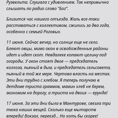
Рузвельта. Слушала с удивлением. Так непривычно
слышать по радио слово “Бог”.
Близится час нашего отъезда. Жаль все-таки
расставаться с коллективом, сжились за два года,
особенно с семьей Роговых.
11 июня. Сейчас вечер, но солнце еще не село.
Блеют овцы, мимо окон в освобожденные районы
идет и идет скот. Невдалеке копают целину под
огороды. У окон стоят двое — председатель
колхоза, пьяный в дым, и председатель сельсовета,
пьяный в той же мере. Чертова власть на местах.
Эти дни трудно с хлебом. Я теперь получаю в
детдоме триста граммов, мамин хлеб не берем,
экономим на дорогу, а триста на двоих — ерунда!
17 июня. За эти дни была в Мантурове, свезла три
тюка наших вещей. Сколько еще мытарств
впереди! Вокзал, переезд… Но хоть бы скорее!