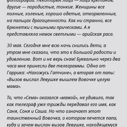
фотографии. Некоторые лица — лица кретинов,
другие — породистые, тонкие. Женщины все
полные, холеные, хорошо одетые, откормленные,
на пальцах драгоценности. Как ни странно, все
брюнетки с пышными прическами. А я
представляла немок светлыми — арийская раса.
30 мая. Сегодня мне всю ночь снились дети, а
утром мне сказали, что это к большой радости и
удивлению. Вот и не верь снам! Буквально через два
часа мне принесли две телеграммы. Одна от
Гаррика: «Нахожусь Гатчине», а вторая от папы:
«Вызов выслал Левушке вышлем Вовочке целую
мама».
То, что «Сема» оказался «мамой», не удивило, так
как телеграф уже трижды передавал его имя, как
Саня, Соня и Саша. Но что означает этот
таинственный Вовочка, о котором печется папа,
куда и зачем выслан вызов Левушке, находящемуся