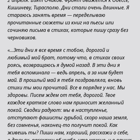
2 апреля. Взят Очаков. Фронт движется к Одессе,
Кишиневу, Тирасполю. Дни стали очень длинные. Я
стараюсь занять время — переделываю
прочитанные сюжеты из книг на пьесы или
сочиняю письма в стихах, которые пишу сразу без
черновиков.
«…Эти дни я все время с тобою, дорогой и
любимый мой брат, потому что, в стихах своих
роясь, возвращаюсь я думой назад. В эти дни я
тебя вспоминала — ведь апрель, а за ним будет
май. В прошлый май я тебя поздравляла, вновь
стихи ты мои прочитай. Все в порядке у нас. Мы
здоровы. Писем ждем от тебя, дорогой. Твое
каждое краткое слово нам приносит желанный
покой. Сводки радуют: мы в наступленье,
отступают фашисты гурьбой, скоро наша земля,
без сомненья, наконец-то получит покой. Как
живешь ты? Пиши нам, хороший, расскажи о себе,