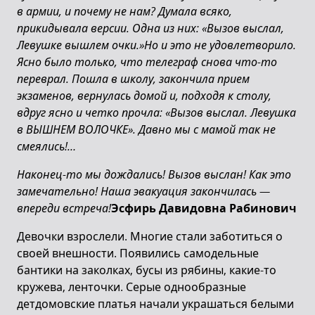
в армии, и почему не нам? Думала всяко,
прикидывала версии. Одна из них: «Вызов выслал,
Левушке вышлем очки.»Но и это не удовлетворило.
Ясно было только, что телеграф снова что-то
переврал. Пошла в школу, закончила прием
экзаменов, вернулась домой и, подходя к столу,
вдруг ясно и четко прочла: «Вызов выслал. Левушка
в ВЫШНЕМ ВОЛОЧКЕ». Давно мы с мамой так не
смеялись!…
Наконец-то мы дождались! Вызов выслан! Как это
замечательно! Наша эвакуация закончилась —
впереди встреча!
Эсфирь Давидовна Рабинович
Девочки взрослели. Многие стали заботиться о
своей внешности. Появились самодельные
бантики на заколках, бусы из рябины, какие-то
кружева, ленточки. Серые однообразные
детдомовские платья начали украшаться белыми