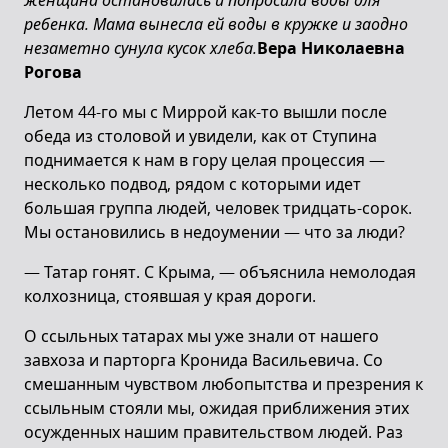
женщина остановилась и попросила воды для
ребенка. Мама вынесла ей воды в кружке и заодно
незаметно сунула кусок хлеба.
Вера Николаевна
Рогова
Летом 44-го мы с Миррой как-то вышли после
обеда из столовой и увидели, как от Ступина
поднимается к нам в гору целая процессия —
несколько подвод, рядом с которыми идет
большая группа людей, человек тридцать-сорок.
Мы остановились в недоумении — что за люди?
— Татар гонят. С Крыма, — объяснила немолодая
колхозница, стоявшая у края дороги.
О ссыльных татарах мы уже знали от нашего
завхоза и парторга Кронида Васильевича. Со
смешанным чувством любопытства и презрения к
ссыльным стояли мы, ожидая приближения этих
осужденных нашим правительством людей. Раз