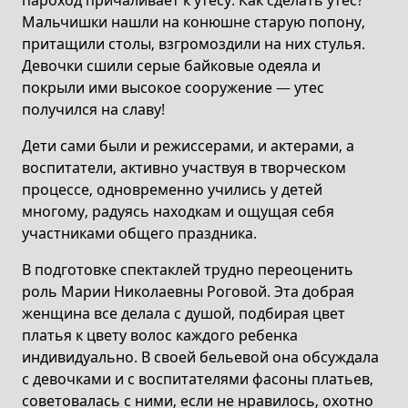
пароход причаливает к утесу. Как сделать утес?
Мальчишки нашли на конюшне старую попону,
притащили столы, взгромоздили на них стулья.
Девочки сшили серые байковые одеяла и
покрыли ими высокое сооружение — утес
получился на славу!
Дети сами были и режиссерами, и актерами, а
воспитатели, активно участвуя в творческом
процессе, одновременно учились у детей
многому, радуясь находкам и ощущая себя
участниками общего праздника.
В подготовке спектаклей трудно переоценить
роль Марии Николаевны Роговой. Эта добрая
женщина все делала с душой, подбирая цвет
платья к цвету волос каждого ребенка
индивидуально. В своей бельевой она обсуждала
с девочками и с воспитателями фасоны платьев,
советовалась с ними, если не нравилось, охотно