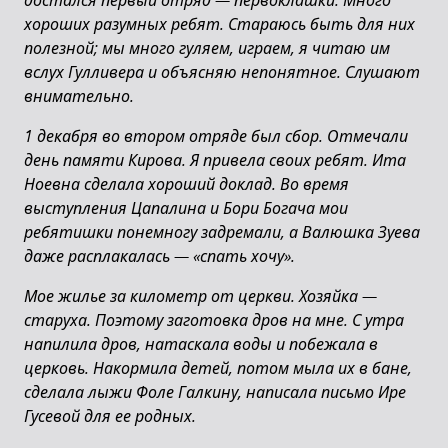
достался первый отряд — первоклашки. Много
хороших разумных ребят. Стараюсь быть для них
полезной; мы много гуляем, играем, я читаю им
вслух Гулливера и объясняю непонятное. Слушают
внимательно.
1 декабря во втором отряде был сбор. Отмечали
день памяти Кирова. Я привела своих ребят. Ита
Ноевна сделала хороший доклад. Во время
выступления Цапалина и Бори Богача мои
ребятишки понемногу задремали, а Валюшка Зуева
даже расплакалась — «спать хочу».
Мое жилье за километр от церкви. Хозяйка —
старуха. Поэтому заготовка дров на мне. С утра
напилила дров, натаскала воды и побежала в
церковь. Накормила детей, потом мыла их в бане,
сделала лыжи Фоле Галкину, написала письмо Ире
Гусевой для ее родных.