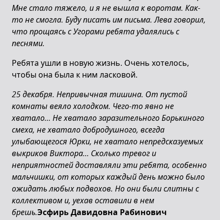
Мне стало тяжело, и я не вышла к воротам. Как-
то не смогла. Буду писать им письма. Лева говорил,
что прощаясь с Угорами ребята удалялись с
песнями.
Ребята ушли в новую жизнь. Очень хотелось,
чтобы она была к ним ласковой.
25 декабря. Непривычная тишина. От пустой
комнаты веяло холодком. Чего-то явно не
хватало… Не хватало заразительного Борькиного
смеха, не хватало добродушного, всегда
улыбающегося Юрки, не хватало непредсказуемых
выкриков Виктора… Сколько тревог и
неприятностей доставляли эти ребята, особенно
мальчишки, от которых каждый день можно было
ожидать любых подвохов. Но они были слитны с
коллективом и, уехав оставили в нем
брешь.
Эсфирь Давидовна Рабинович