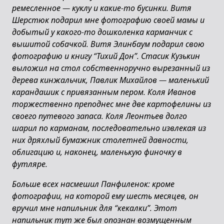
ремесленное
—
куклу и какие-то бусинки. Витя
Шерстюк подарил мне фотографию своей мамы и
добытый у какого-то дошколенка карманчик с
вышитой собачкой. Витя Элинбаум подарил свою
фотографию и книгу “Тихий Дон”. Стасик Кузькин
выложил на стол собственноручно вырезанный из
дерева кинжальчик, Павлик Михайлов
—
маленький
карандашик с привязанным пером. Коля Иванов
торжественно преподнес мне две картофелины из
своего путевого запаса. Коля Леонтьев долго
шарил по карманам, последовательно извлекая из
них дряхлый бумажник столетней давности,
облигацию и, наконец, маленькую финочку в
футляре.
Больше всех насмешил Панфиленок: кроме
фотографии, на которой ему шесть месяцев, он
вручил мне напильник для “кекалки”. Этот
напильник тут же был опознан возмущенным