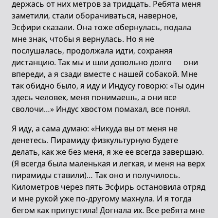
держась от них метров за тридцать. Ребята меня
заметили, стали оборачиваться, наверное,
Эсфири сказали. Она тоже обернулась, подала
мне знак, чтобы я вернулась. Но я не
послушалась, продолжала идти, сохраняя
дистанцию. Так мы и шли довольно долго — они
впереди, а я сзади вместе с нашей собакой. Мне
так обидно было, я иду и Индусу говорю: «Ты один
здесь человек, меня понимаешь, а они все
сволочи…» Индус хвостом помахал, все понял.
Я иду, а сама думаю: «Никуда вы от меня не
денетесь. Пирамиду физкультурную будете
делать, как же без меня, я же ее всегда завершаю.
(Я всегда была маленькая и легкая, и меня на верх
пирамиды ставили)… Так оно и получилось.
Километров через пять Эсфирь остановила отряд
и мне рукой уже по-другому махнула. И я тогда
бегом как припустила! Догнала их. Все ребята мне