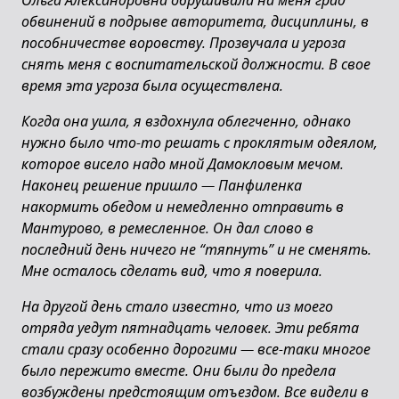
Ольга Александровна обрушивала на меня град
обвинений в подрыве авторитета, дисциплины, в
пособничестве воровству. Прозвучала и угроза
снять меня с воспитательской должности. В свое
время эта угроза была осуществлена.
Когда она ушла, я вздохнула облегченно, однако
нужно было что-то решать с проклятым одеялом,
которое висело надо мной Дамокловым мечом.
Наконец решение пришло
—
Панфиленка
накормить обедом и немедленно отправить в
Мантурово, в ремесленное. Он дал слово в
последний день ничего не “тяпнуть” и не сменять.
Мне осталось сделать вид, что я поверила.
На другой день стало известно, что из моего
отряда уедут пятнадцать человек. Эти ребята
стали сразу особенно дорогими
—
все-таки многое
было пережито вместе. Они были до предела
возбуждены предстоящим отъездом. Все видели в