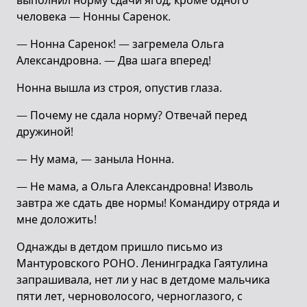
выполнил норму сдачи ягод, кроме одного
человека — Нонны Саренок.
— Нонна Саренок! — загремела Ольга
Александровна. — Два шага вперед!
Нонна вышла из строя, опустив глаза.
— Почему не сдала норму? Отвечай перед
дружиной!
— Ну мама, — заныла Нонна.
— Не мама, а Ольга Александровна! Изволь
завтра же сдать две нормы! Командиру отряда и
мне доложить!
Однажды в детдом пришло письмо из
Мантуровского РОНО. Ленинградка Гаятулина
запрашивала, нет ли у нас в детдоме мальчика
пяти лет, черноволосого, черноглазого, с