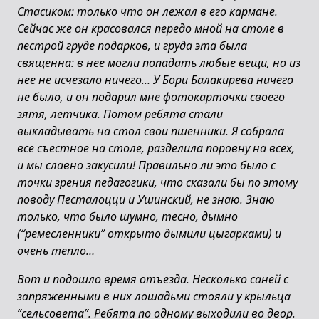
Стасиком: только что он лежал в его кармане.
Сейчас же он красовался передо мной на столе в
пестрой груде подарков, и груда эта была
священна: в нее могли попадать любые вещи, но из
нее не исчезало ничего… У Бори Балакирева ничего
не было, и он подарил мне фотокарточки своего
зятя, летчика. Потом ребята стали
выкладывать на стол свои пшенники. Я собрала
все съестное на столе, разделила поровну на всех,
и мы славно закусили! Правильно ли это было с
точки зрения педагогики, что сказали бы по этому
поводу Песталоцци и Ушинский, не знаю. Знаю
только, что было шумно, тесно, дымно
(“ремесленники” открыто дымили цыгарками) и
очень тепло…
Вот и подошло время отъезда. Несколько саней с
запряженными в них лошадьми стояли у крыльца
“сельсовета”. Ребята по одному выходили во двор.