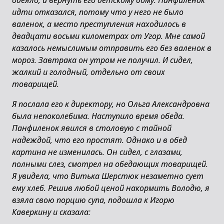
одеяло, и вернуть его детскому дому. Панфиленок
идти отказался, потому что у него не было
валенок, а место преступления находилось в
двадцати восьми километрах от Угор. Мне самой
казалось немыслимым отправить его без валенок в
мороз. Завтрака он утром не получил. И сидел,
жалкий и голодный, отдельно от своих
товарищей.
Я послала его к директору, но Ольга Александровна
была непоколебима. Наступило время обеда.
Панфиленок явился в столовую с тайной
надеждой, что его простят. Однако и в обед
картина не изменилась. Он сидел, с глазами,
полными слез, смотрел на обедающих товарищей.
Я увидела, что Витька Шерстюк незаметно сует
ему хлеб. Решив любой ценой накормить Володю, я
взяла свою порцию супа, подошла к Игорю
Каверкину и сказала: