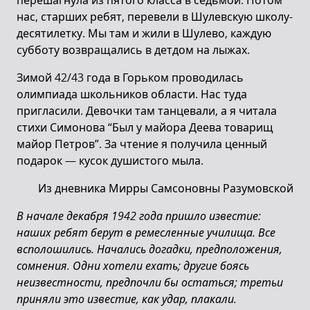
перешагнула из пятого класса в седьмой. Потом
нас, старших ребят, перевели в Шулевскую школу-
десятилетку. Мы там и жили в Шулево, каждую
субботу возвращались в детдом на лыжах.
Зимой 42/43 года в Горьком проводилась
олимпиада школьников области. Нас туда
пригласили. Девочки там танцевали, а я читала
стихи Симонова “Был у майора Деева товарищ
майор Петров”. За чтение я получила ценный
подарок — кусок душистого мыла.
Из дневника Мирры Самсоновны Разумовской
В начале декабря 1942 года пришло известие:
наших ребят берут в ремесленные училища. Все
всполошились. Начались догадки, предположения,
сомнения. Одни хотели ехать; другие боясь
неизвестности, предпочли бы остаться; третьи
приняли это известие, как удар, плакали.