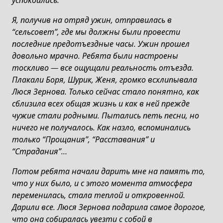
успокоились.
Я, получив на отряд ужин, отправилась в
“сельсовет”, где мы должны были провести
последние предотъездные часы. Ужин прошел
довольно мрачно. Ребята были настроены
тоскливо
—
все ощущали реальность отъезда.
Плакали Боря, Шурик, Женя, громко всхлипывала
Люся Зернова. Только сейчас стало понятно, как
сблизила всех общая жизнь и как в ней прежде
чужие стали родными. Пытались петь песни, но
ничего не получалось. Как назло, вспоминались
только “Прощания”, “Расставания” и
“Страдания”…
Потом ребята начали дарить мне на память то,
что у них было, и с этого момента атмосфера
переменилась, стала теплой и откровенной.
Дарили все. Люся Зернова подарила самое дорогое,
что она собиралась увезти с собой в