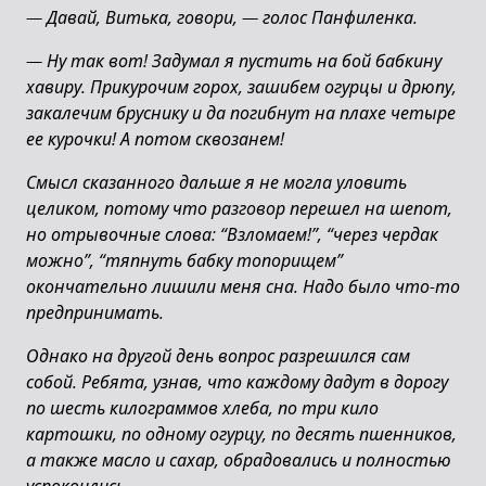
—
Давай, Витька, говори,
—
голос Панфиленка.
—
Ну так вот! Задумал я пустить на бой бабкину
хавиру. Прикурочим горох, зашибем огурцы и дрюпу,
закалечим бруснику и да погибнут на плахе четыре
ее курочки! А потом сквозанем!
Смысл сказанного дальше я не могла уловить
целиком, потому что разговор перешел на шепот,
но отрывочные слова: “Взломаем!”, “через чердак
можно”, “тяпнуть бабку топорищем”
окончательно лишили меня сна. Надо было что-то
предпринимать.
Однако на другой день вопрос разрешился сам
собой. Ребята, узнав, что каждому дадут в дорогу
по шесть килограммов хлеба, по три кило
картошки, по одному огурцу, по десять пшенников,
а также масло и сахар, обрадовались и полностью