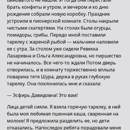
Виноватого не нашли. И тогда они перестали
брать конфеты и утром, и вечером и ко дню
рождения собрали новую коробку. Праздник
устроили в пионерской комнате. Столы накрыли
чистыми скатертями. На столах были огурцы,
помидоры, грибы. Передо мной поставили
тарелку с жареной рыбой — мальчики наловили
ее с утра. За столом уже сидели Ревекка
Лазаревна и Ольга Александровна, но пиршество
не начиналось. Все чего-то ждали Потом дверь
отворилась, и в комнату торжественно вплыла
повариха тетя Шура, держа в руках глубокую
тарелку. Она поклонилась мне и сказала:
— Эсфирь Давидовна! Это вам!
Лица детей сияли. Я взяла горячую тарелку, в ней
была моя любимая пшенная каша, сваренная на
молоке! Я предложила разделить ее, но дети
отказались. Напоследок ребята порадовали меня