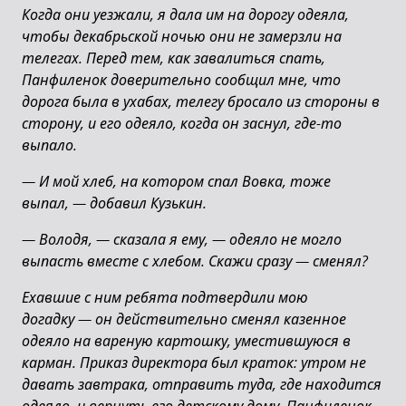
Когда они уезжали, я дала им на дорогу одеяла,
чтобы декабрьской ночью они не замерзли на
телегах. Перед тем, как завалиться спать,
Панфиленок доверительно сообщил мне, что
дорога была в ухабах, телегу бросало из стороны в
сторону, и его одеяло, когда он заснул, где-то
выпало.
—
И мой хлеб, на котором спал Вовка, тоже
выпал,
—
добавил Кузькин.
—
Володя,
—
сказала я ему,
—
одеяло не могло
выпасть вместе с хлебом. Скажи сразу
—
сменял?
Ехавшие с ним ребята подтвердили мою
догадку
—
он действительно сменял казенное
одеяло на вареную картошку, уместившуюся в
карман. Приказ директора был краток: утром не
давать завтрака, отправить туда, где находится