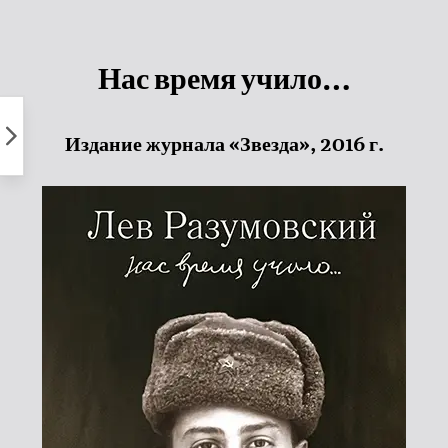
Пропустить
к
контенту
Нас время учило…
Издание журнала «Звезда», 2016 г.