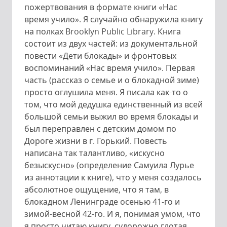
пожертвования в формате книги «Нас
время учило». Я случайно обнаружила книгу
на полках Brooklyn Public Library. Книга
состоит из двух частей: из документальной
повести «Дети блокады» и фронтовых
воспоминаний «Нас время учило». Первая
часть (рассказ о семье и о блокадной зиме)
просто оглушила меня. Я писала как-то о
том, что мой дедушка единственный из всей
большой семьи выжил во время блокады и
был переправлен с детским домом по
Дороге жизни в г. Горький. Повесть
написана так талантливо, «искусно
безыскусно» (определение Самуила Лурье
из аннотации к книге), что у меня создалось
абсолютное ощущение, что я там, в
блокадном Ленинграде осенью 41-го и
зимой-весной 42-го. И я, понимая умом, что
я просто читаю книгу, судорожно глотая