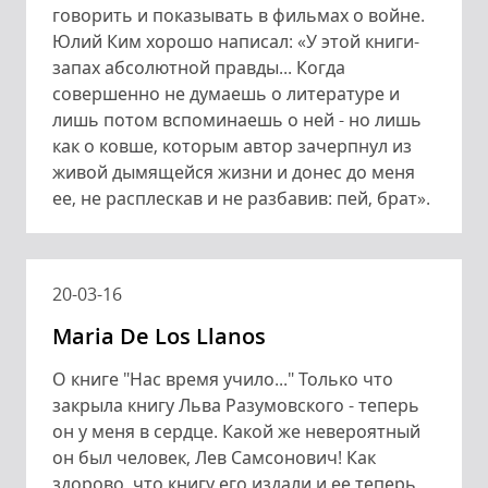
говорить и показывать в фильмах о войне.
Юлий Ким хорошо написал: «У этой книги-
запах абсолютной правды... Когда
совершенно не думаешь о литературе и
лишь потом вспоминаешь о ней - но лишь
как о ковше, которым автор зачерпнул из
живой дымящейся жизни и донес до меня
ее, не расплескав и не разбавив: пей, брат».
20-03-16
Maria De Los Llanos
О книге "Нас время учило..." Только что
закрыла книгу Льва Разумовского - теперь
он у меня в сердце. Какой же невероятный
он был человек, Лев Самсонович! Как
здорово, что книгу его издали и ее теперь