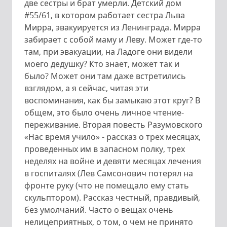
две сестры и брат умерли. Детский дом
#55/61, в котором работает сестра Льва
Мирра, эвакуируется из Ленинграда. Мирра
забирает с собой маму и Леву. Может где-то
там, при эвакуации, на Ладоге они видели
моего дедушку? Кто знает, может так и
было? Может они там даже встретились
взглядом, а я сейчас, читая эти
воспоминания, как бы замыкаю этот круг? В
общем, это было очень личное чтение-
переживание. Вторая повесть Разумовского
«Нас время учило» - рассказ о трех месяцах,
проведенных им в запасном полку, трех
неделях на войне и девяти месяцах лечения
в госпиталях (Лев Самсонович потерял на
фронте руку (что не помещало ему стать
скульптором). Рассказ честный, правдивый,
без умолчаний. Часто о вещах очень
нелицеприятных, о том, о чем не принято