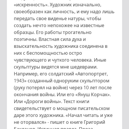
«искренность». Художник изначально,
своеобразен как личность, и ему надо лишь
передать свое виденье натуры, чтобы
создать нечто непохожее на известные
образцы. Его работы трогательно
поэтичны. Властная сила духа и
взыскательность художника соединена в
них с беспомощностью остро
чувствующего и чуткого человека. Иные
скульптуры видятся мне шедеврами.
Например, его солдатский «Автопортрет,
1943» созданный одноруким скульптором
(руку потерял на войне) через 10 лет после
окончания войны. Или его «Януш Корчак».
Или «Дороги войны». Текст книги
свидетельствует о мощном писательском
даре этого художника. «Начал читать и уже
не оторвался» - пишет о книге Григорий
Бакланов. Истинная правда. Проза