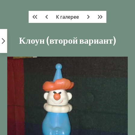
Пропустить
к
К галерее
контенту
Клоун (второй вариант)