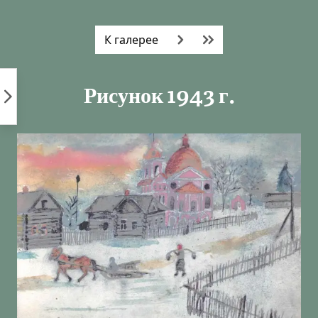
Пропустить
к
К галерее
контенту
Рисунок 1943 г.